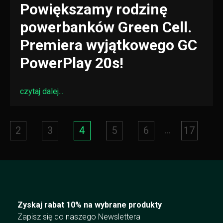
Powiększamy rodzinę
powerbanków Green Cell.
Premiera wyjątkowego GC
PowerPlay 20s!
czytaj dalej...
...
2
3
4
5
6
17
Zyskaj rabat 10% na wybrane produkty
Zapisz się do naszego Newslettera