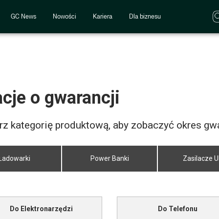
GC News
Nowości
Kariera
Dla biznesu
cje o gwarancji
rz kategorię produktową, aby zobaczyć okres gwa
Ładowarki
Power Banki
Zasilacze 
Do Elektronarzędzi
Do Telefonu