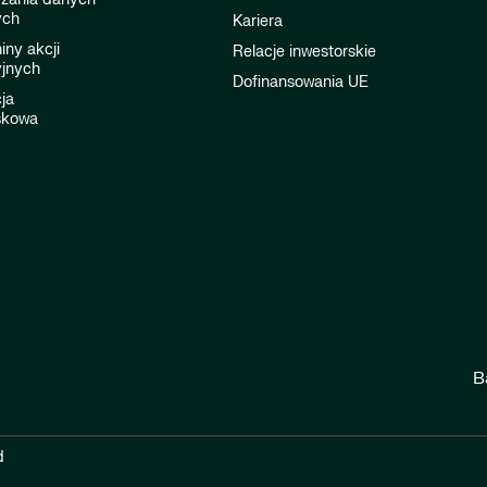
ych
Kariera
ny akcji
Relacje inwestorskie
jnych
Dofinansowania UE
ja
skowa
B
d