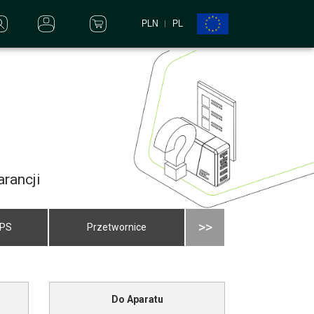
PLN
PL
rancji
>>
UPS
Przetwornice
Do Aparatu