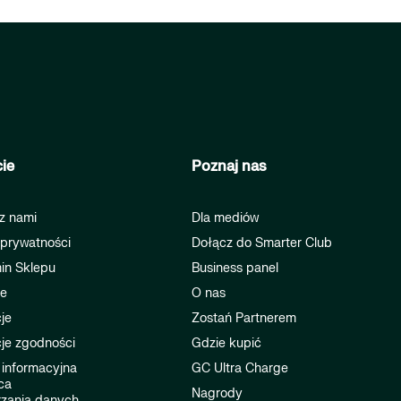
ie
Poznaj nas
z nami
Dla mediów
 prywatności
Dołącz do Smarter Club
in Sklepu
Business panel
je
O nas
je
Zostań Partnerem
je zgodności
Gdzie kupić
 informacyjna
GC Ultra Charge
ca
Nagrody
rzania danych