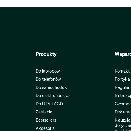
Produkty
Wsparc
Do laptopów
Kontakt 
Do telefonów
Polityka
Do samochodów
Regulam
Do elektronarzędzi
Instrukc
Do RTV i AGD
Gwaranc
Zasilanie
Deklarac
Bestsellers
Klauzula
dotyczą
Akcesoria
przetwa