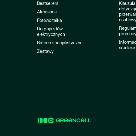
Bestsellers
Klauzula
dotyczą
Akcesoria
przetwa
osobow
Fotowoltaika
Regulami
Do pojazdów
promocy
elektrycznych
Informac
Baterie specjalistyczne
środowi
Zestawy