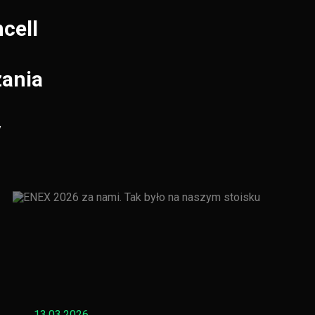
cell
ania
y
13.03.2026