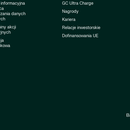
 informacyjna
GC Ultra Charge
ca
Nagrody
rzania danych
ych
Kariera
ny akcji
Relacje inwestorskie
jnych
Dofinansowania UE
ja
skowa
B