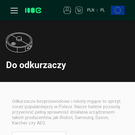
PLN
PL
Do odkurzaczy
Odkurzacze bezprzewodowe i roboty myjące to sprzęt
coraz popularniejszy w Polsce. Nasze baterie pozwolą
przywrócić pełną sprawność działania urządzeniom
takich producentów, jak iRobot, Samsung, Dyson,
Karcher czy AEG.