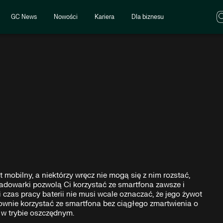
GC News
Nowości
Kariera
Dla biznesu
t mobilny, a niektórzy wręcz nie mogą się z nim rozstać,
 ładowarki pozwolą Ci korzystać ze smartfona zawsze i
 czas pracy baterii nie musi wcale oznaczać, że jego żywot
ownie korzystać ze smartfona bez ciągłego zmartwienia o
 w trybie oszczędnym.