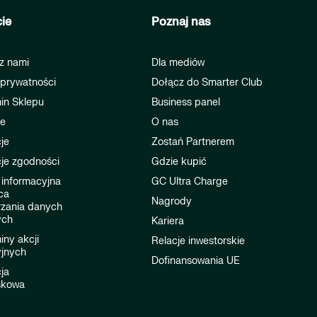
ie
Poznaj nas
z nami
Dla mediów
 prywatności
Dołącz do Smarter Club
in Sklepu
Business panel
je
O nas
je
Zostań Partnerem
je zgodności
Gdzie kupić
 informacyjna
GC Ultra Charge
ca
Nagrody
rzania danych
ych
Kariera
ny akcji
Relacje inwestorskie
jnych
Dofinansowania UE
ja
skowa