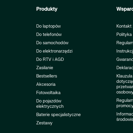
Produkty
Wsparc
Do laptopów
Kontakt 
Do telefonów
Polityka
Do samochodów
Regulam
Do elektronarzędzi
Instrukc
Do RTV i AGD
Gwaranc
Zasilanie
Deklarac
Bestsellers
Klauzula
dotyczą
Akcesoria
przetwa
osobow
Fotowoltaika
Regulami
Do pojazdów
promocy
elektrycznych
Informac
Baterie specjalistyczne
środowi
Zestawy