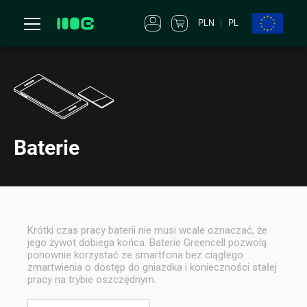
PLN
PL
Baterie
Krótki czas pracy baterii nie musi wcale oznaczać, że
jego żywot dobiega końca. Baterie Greencell pozwolą
ponownie korzystać ze smartfona bez ciągłego
zmartwienia o dostęp do gniazdka i konieczności stałej
pracy na trybie oszczędnym.