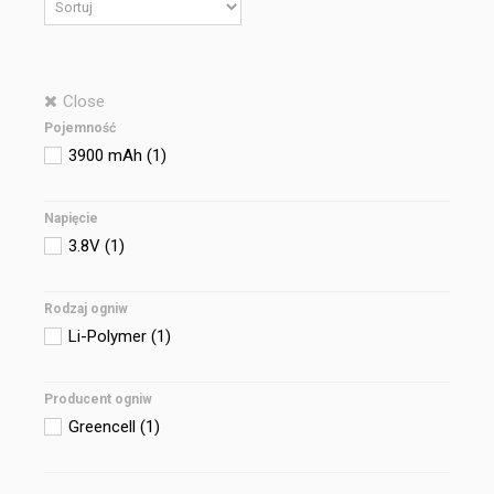
Close
Pojemność
3900 mAh
(1)
Napięcie
3.8V
(1)
Rodzaj ogniw
Li-Polymer
(1)
Producent ogniw
Greencell
(1)