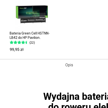
Bateria Green Cell HSTNN-
LB42 do HP Pavilion..
(22)
99,95 zł
Opis
Wydajna bateri
do roweru ele