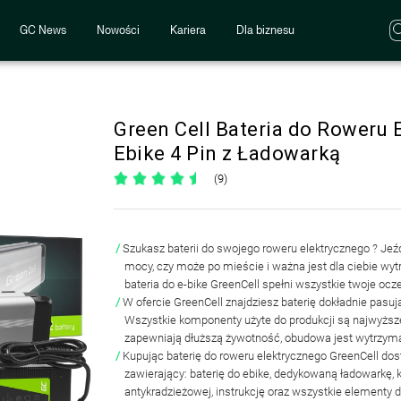
GC News
Nowości
Kariera
Dla biznesu
Green Cell Bateria do Roweru 
Ebike 4 Pin z Ładowarką
(9)
Szukasz baterii do swojego
roweru elektrycznego
? Jeź
mocy, czy może po mieście i ważna jest dla ciebie wyt
bateria do e-bike GreenCell spełni wszystkie twoje ocz
W ofercie GreenCell znajdziesz baterię
dokładnie pasuj
Wszystkie komponenty użyte do produkcji są najwyższe
zapewniają dłuższą żywotność, obudowa jest wytrzyma
Kupując baterię do roweru elektrycznego GreenCell do
zawierający: baterię do ebike,
dedykowaną ładowarkę, k
antykradzieżowej, instrukcję oraz wszystkie elementy 