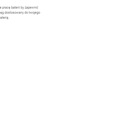
je pracę baterii by zapewnić
sięg dostosowany do twojego
baterią
.