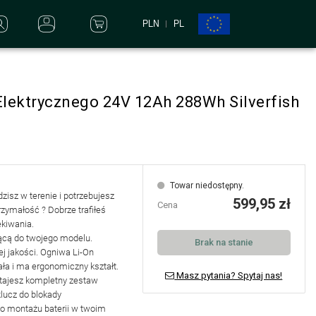
PLN
PL
Elektrycznego 24V 12Ah 288Wh Silverfish
Towar niedostępny.
dzisz w terenie i potrzebujesz
599,95 zł
Cena
rzymałość ? Dobrze trafiłeś
ekiwania.
ącą do twojego modelu
.
Brak na stanie
j jakości. Ogniwa Li-On
ła i ma ergonomiczny kształt.
Masz pytania? Spytaj nas!
stajesz
kompletny zestaw
lucz do blokady
do montażu baterii w twoim