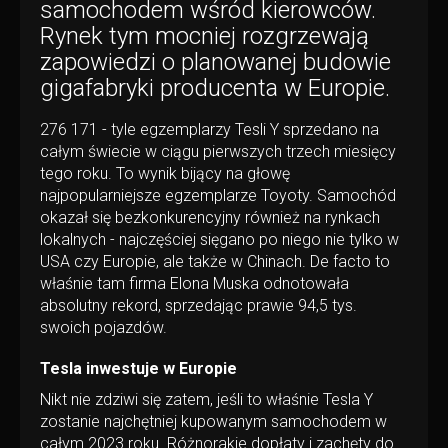
samochodem wśród kierowców.
Rynek tym mocniej rozgrzewają
zapowiedzi o planowanej budowie
gigafabryki producenta w Europie.
276 171 - tyle egzemplarzy Tesli Y sprzedano na
całym świecie w ciągu pierwszych trzech miesięcy
tego roku. To wynik bijący na głowę
najpopularniejsze egzemplarze Toyoty. Samochód
okazał się bezkonkurencyjny również na rynkach
lokalnych - najczęściej sięgano po niego nie tylko w
USA czy Europie, ale także w Chinach. De facto to
właśnie tam firma Elona Muska odnotowała
absolutny rekord, sprzedając prawie 94,5 tys.
swoich pojazdów.
Tesla inwestuje w Europie
Nikt nie zdziwi się zatem, jeśli to właśnie Tesla Y
zostanie najchętniej kupowanym samochodem w
całym 2023 roku. Różnorakie dopłaty i zachęty do