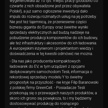
wygenerowała aż 10 tys. miejsc pracy (podobno co
czwarte z nich obsadzone jest przez obywatela
Polski!), a już samo ogłoszenie inwestycji dało
impuls do rozwoju rozmaitych usług na jej potrzeby.
Nie jest też tajemnicą, że przeniesienie części
biznesu giganta do Europy oraz świetne wyniki
sprzedaży elektrycznych aut budzą nadzieje na
pobudzenie produkcji komponentów do ich budowy,
ale też infrastruktury i akcesoriów do ich ładowania.
A europejskim inżynierom i projektantom wiedzy i
doświadczenia w tej kwestii odmówić nie można.
- Dla nas jako producenta kompaktowych
ładowarek do EV, w tym urządzeń z opcjami
dedykowanymi samochodom Tesli, informacja o
rekordowej sprzedaży modelu Y to świetny
prognostyk na przyszłość - nie kryje Filip Baranowski
z polskiej firmy GreenCell. - Posiadacze Tesli
przekonują się o przewagach naszych produktów, a
skoro ich grono się powiększa, to i my będziemy
dostosowywać produkcję do rosnącego