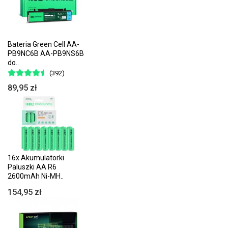
Bateria Green Cell AA-
PB9NC6B AA-PB9NS6B
do..
(392)
89,95 zł
16x Akumulatorki
Paluszki AA R6
2600mAh Ni-MH..
154,95 zł