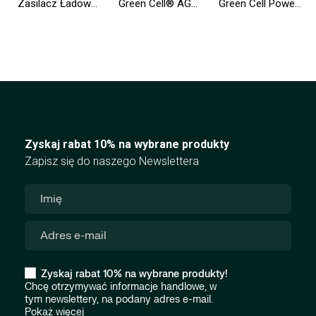
Zasilacz Ładowarka Green Cell PRO do Asus K50IJ K52 K52J K52F X53S K53S X54H X54C Toshiba Satellite A200 A300 19V 4.74A
Green Cell® AGM VRLA 12V 12Ah bezobsługowy akumulator do systemu alarmowego kasy fiskalnej zabawki
Green Cell Power Bank 20000mAh 18W PD USB C GC PowerPlay20 z Szybkim Ładowaniem do iPhone 15 14 13 12 11 X, Samsung Galaxy, iPad
Zyskaj rabat 10% na wybrane produkty
Zapisz się do naszego Newslettera
Zyskaj rabat 10% na wybrane produkty!
Chcę otrzymywać informacje handlowe, w
tym newslettery, na podany adres e-mail.
Pokaż więcej