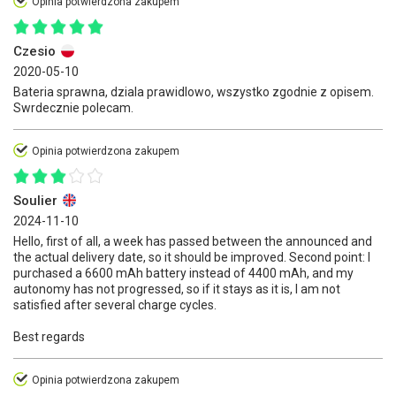
Opinia potwierdzona zakupem
Czesio
2020-05-10
Bateria sprawna, dziala prawidlowo, wszystko zgodnie z opisem.
Swrdecznie polecam.
Opinia potwierdzona zakupem
Soulier
2024-11-10
Hello, first of all, a week has passed between the announced and
the actual delivery date, so it should be improved. Second point: I
purchased a 6600 mAh battery instead of 4400 mAh, and my
autonomy has not progressed, so if it stays as it is, I am not
satisfied after several charge cycles.
Best regards
Opinia potwierdzona zakupem