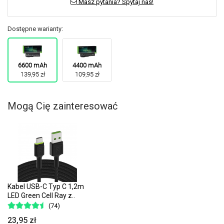
Masz pytania? Spytaj nas!
Dostępne warianty:
6600 mAh
4400 mAh
139,95 zł
109,95 zł
Mogą Cię zainteresować
Kabel USB-C Typ C 1,2m
LED Green Cell Ray z..
(74)
23,95 zł