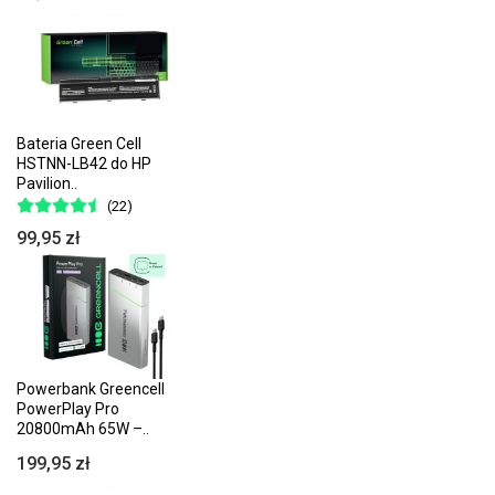
Bateria Green Cell
HSTNN-LB42 do HP
Pavilion..
(22)
99,95 zł
Powerbank Greencell
PowerPlay Pro
20800mAh 65W –..
199,95 zł