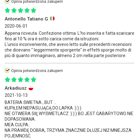
Opinia potwierdzona zakupem
Antonello Tatiano G
2020-06-01
Appena ricveuta. Confezione ottima. L'ho inserita e fatta scaricare
fino al 10 % ora è sotto carica come da istruzioni.
L'unico inconveniente, che avevo letto sulle precedenti recensioni
che dicevano " leggermente sporgente" in effetti sporge molto di
più di quanto immaginavo, almeno 2 cm nella parte posteriore.
Opinia potwierdzona zakupem
Arkadiusz
2021-10-13
BATERIA ŚWIETNA , BUT ...
KUPIŁEM NIEPASUJĄCĄ DO LAPKA :):):)
NIE OTWIERA SIĘ WYŚWIETLACZ :):):) BO JEST GABARYTOWO NIE
DOPASOWANA.
MEA CULPA..
NA PRAWDĘ DOBRA, TRZYMA ZNACZNIE DŁUŻEJ NIŻ MNIEJSZA
POJEMNOŚĆ.