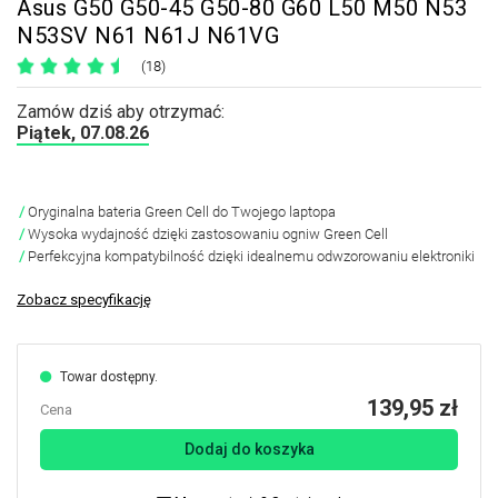
Asus G50 G50-45 G50-80 G60 L50 M50 N53
N53SV N61 N61J N61VG
(18)
Zamów dziś aby otrzymać:
Piątek, 07.08.26
Oryginalna bateria Green Cell do Twojego laptopa
Wysoka wydajność dzięki zastosowaniu ogniw Green Cell
Perfekcyjna kompatybilność dzięki idealnemu odwzorowaniu elektroniki
Zobacz specyfikację
Towar dostępny.
139,95 zł
Cena
Dodaj do koszyka