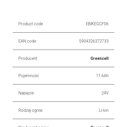
Product code
EBIKEGCF06
EAN code
5904326372733
Producent
Greencell
Pojemność
11.6Ah
Napięcie
24V
Rodzaj ogniw
Li-Ion