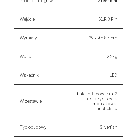
Producent ogniw
Greencell
Wejście
XLR 3 Pin
Wymiary
29 x 9 x 8,5 cm
Waga
2.2kg
Wskaźnik
LED
bateria, ładowarka, 2
x kluczyk, szyna
W zestawie
montażowa,
instrukcja
Typ obudowy
Silverfish