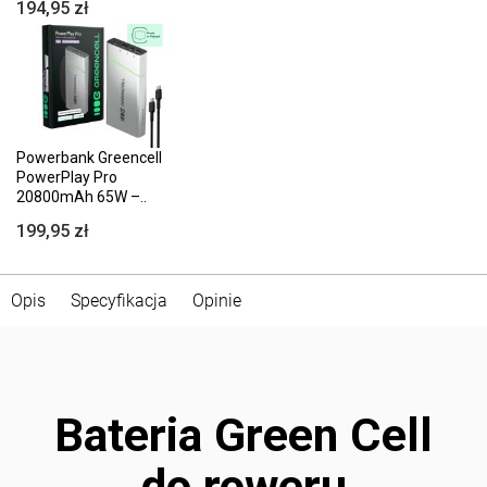
194,95 zł
Powerbank Greencell
PowerPlay Pro
20800mAh 65W –..
199,95 zł
Opis
Specyfikacja
Opinie
Bateria Green Cell
do roweru