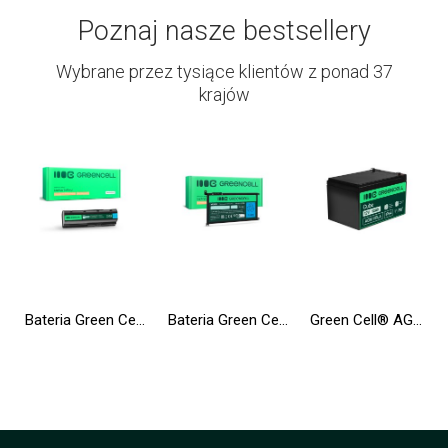
Poznaj nasze bestsellery
Wybrane przez tysiące klientów z ponad 37
krajów
Bateria Green Cell MU06 do HP Compaq 635 650 655 Pavilion G6 G7 Presario CQ62
Bateria Green Cell WDX0R WDXOR do Dell Inspiron 13 5368 5378 5379 14 5482 15 5565 5567 5568 5570 5578 5579 7560 7570
Green Cell® AGM VRLA 12V 12Ah bezobsługowy akumulator do systemu alarmowego kasy fiskalnej zabawki