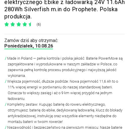
elektrycznego Ebike z ładowarką 24V 11.6Ah
280Wh Silverfish m.in do Prophete. Polska
produkcja.
(6)
Zamów dziś aby otrzymać:
Poniedziałek, 10.08.26
Made in Poland — pełna kontrola i polska jakość: Baterie PowerMove są
zaprojektowane i wyprodukowane w naszym zakładzie w Polsce, co
zapewnia pełną kontrolę procesu produkcyjnego i najwyższą jakość
wykonania.
Większa pojemność, dłuższe podróże: Nowa pojemność 11,6 Ah to o
11% więcej energii w porównaniu do naszej standardowej baterii.
Oznacza to większy zasięg i aż o 9 km więcej przygód na jednym
ładowaniu.
Kompletny zestaw: Kupując baterię do roweru elektrycznego,
otrzymujesz: baterię do ebike, dedykowaną ładowarkę, klucz do blokady
antykradzieżowej, instrukcję oraz wszystkie elementy niezbędne do
montażu baterii w twoim rowerze!
Niezawodność i bezpieczeństwo na pierwszym miejscu: Nasze baterie