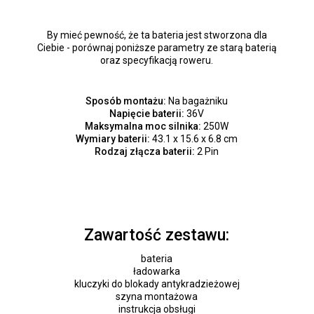
By mieć pewność, że ta bateria jest stworzona dla
Ciebie - porównaj poniższe parametry ze starą baterią
oraz specyfikacją roweru.
Sposób montażu:
Na bagażniku
Napięcie baterii:
36V
Maksymalna moc silnika:
250W
Wymiary baterii:
43.1 x 15.6 x 6.8 cm
Rodzaj złącza baterii:
2 Pin
Zawartość zestawu:
bateria
ładowarka
kluczyki do blokady antykradzieżowej
szyna montażowa
instrukcja obsługi