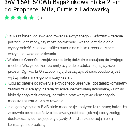
36V 15Ah 540Wh Bagażnikowa Ebike 2 Pin
do Prophete, Mifa, Curtis z Ładowarką
(4)
Szukasz baterii do swojego
roweru elektrycznego
? Jeździsz w terenie i
potrzebujesz mocy, czy może po mieście i ważna jest dla ciebie
wytrzymałość ? Dobrze trafiłeś
bateria do e-bike GreenCell spełni
wszystkie twoje oczekiwania.
W ofercie GreenCell znajdziesz baterię
dokładnie pasującą do twojego
modelu
. Wszystkie komponenty użyte do produkcji są najwyższej
jakości. Ogniwa Li-On zapewniają dłuższą żywotność, obudowa jest
wytrzymała i ma ergonomiczny kształt.
Kupując baterię do roweru elektrycznego GreenCell dostajesz
kompletny
zestaw
zawierający: baterię do ebike,
dedykowaną ładowarkę, klucz do
blokady antykradzieżowej, instrukcję oraz wszystkie elementy do
montażu baterii w twoim rowerze!
Inteligentny
system BMS
stale monitoruje i optymalizuje pracę baterii by
zapewnić bezpieczeństwo, bezawaryjność oraz jak najlepszy zasięg
dostosowany do twojego stylu jazdy.
Silniki z rekuperacją nie są
kompatybilne z baterią
.