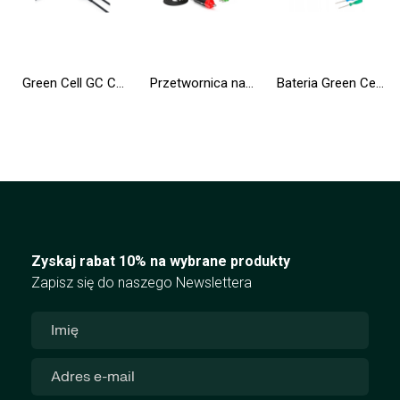
Green Cell GC Connect HUB USB-C PD 85W 7w1 3xUSB-A 3.1 HDMI 4K 60Hz SD microSD do Apple MacBook M1/M2, Lenovo X1, Asus, Dell XPS
Przetwornica napięcia Inwerter Green Cell® 24V na 230V 500W/1000W Czysta sinusoida
Bateria Green Cell A1377 A1405 A1496 do Apple MacBook Air 13 A1369 A1466
Zyskaj rabat 10% na wybrane produkty
Zapisz się do naszego Newslettera