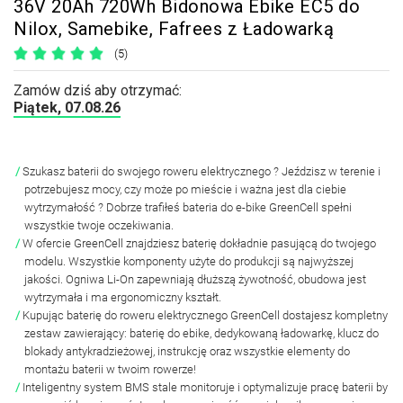
36V 20Ah 720Wh Bidonowa Ebike EC5 do
Nilox, Samebike, Fafrees z Ładowarką
(5)
Zamów dziś aby otrzymać:
Piątek, 07.08.26
Szukasz baterii do swojego
roweru elektrycznego
? Jeździsz w terenie i
potrzebujesz mocy, czy może po mieście i ważna jest dla ciebie
wytrzymałość ? Dobrze trafiłeś
bateria do e-bike GreenCell spełni
wszystkie twoje oczekiwania.
W ofercie GreenCell znajdziesz baterię
dokładnie pasującą do twojego
modelu
. Wszystkie komponenty użyte do produkcji są najwyższej
jakości. Ogniwa Li-On zapewniają dłuższą żywotność, obudowa jest
wytrzymała i ma ergonomiczny kształt.
Kupując baterię do roweru elektrycznego GreenCell dostajesz
kompletny
zestaw
zawierający: baterię do ebike,
dedykowaną ładowarkę, klucz do
blokady antykradzieżowej, instrukcję oraz wszystkie elementy do
montażu baterii w twoim rowerze!
Inteligentny
system BMS
stale monitoruje i optymalizuje pracę baterii by