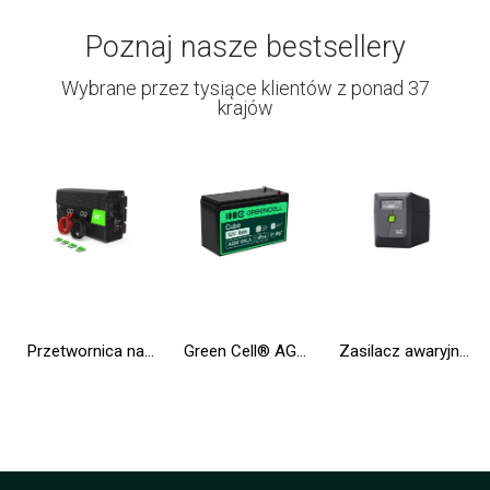
Poznaj nasze bestsellery
Wybrane przez tysiące klientów z ponad 37
krajów
Przetwornica napięcia Inwerter Green Cell® 12V na 230V 1000W/2000W Modyfikowana sinusoida
Green Cell® AGM VRLA 12V 9Ah bezobsługowy akumulator do zasilaczy awaryjnych
Zasilacz awaryjny UPS Greencell 650VA 360W PowerProof z wyświetlaczem LCD