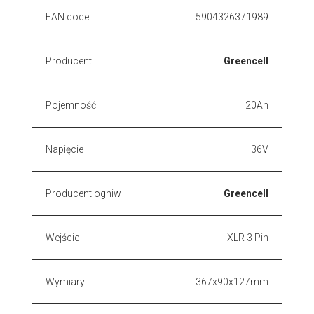
EAN code
5904326371989
Producent
Greencell
Pojemność
20Ah
Napięcie
36V
Producent ogniw
Greencell
Wejście
XLR 3 Pin
Wymiary
367x90x127mm