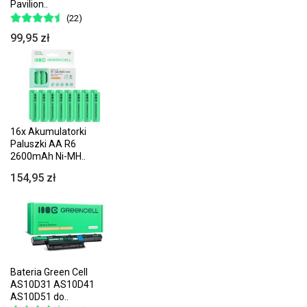
Pavilion..
(22)
99,95 zł
16x Akumulatorki
Paluszki AA R6
2600mAh Ni-MH..
154,95 zł
Bateria Green Cell
AS10D31 AS10D41
AS10D51 do..