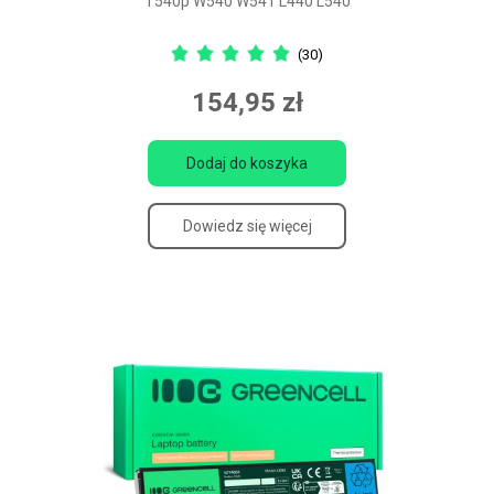
T540p W540 W541 L440 L540
(30)
154,95 zł
Dodaj do koszyka
Dowiedz się więcej