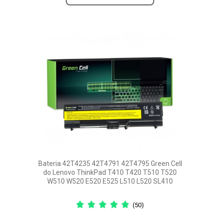
Bateria 42T4235 42T4791 42T4795 Green Cell
do Lenovo ThinkPad T410 T420 T510 T520
W510 W520 E520 E525 L510 L520 SL410
(50)