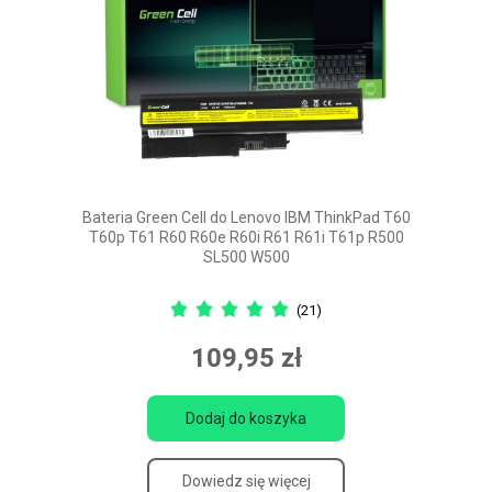
Bateria Green Cell do Lenovo IBM ThinkPad T60
T60p T61 R60 R60e R60i R61 R61i T61p R500
SL500 W500
(21)
109,95 zł
Dodaj do koszyka
Dowiedz się więcej