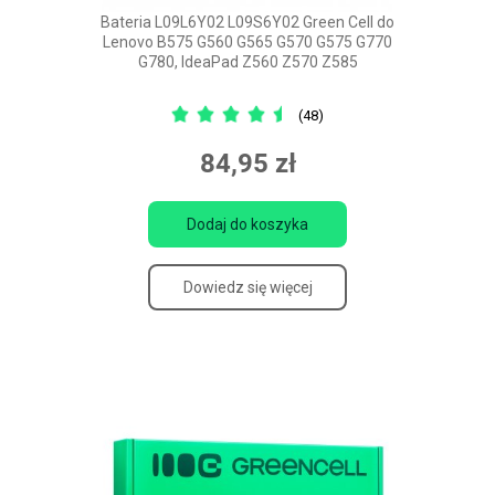
Bateria L09L6Y02 L09S6Y02 Green Cell do
Lenovo B575 G560 G565 G570 G575 G770
G780, IdeaPad Z560 Z570 Z585
(48)
84,95 zł
Dodaj do koszyka
Dowiedz się więcej