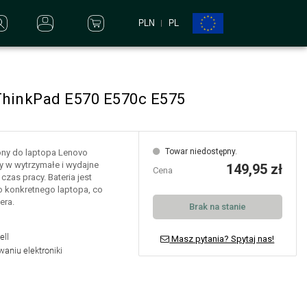
PLN
PL
 ThinkPad E570 E570c E575
Towar niedostępny.
zony do laptopa Lenovo
y w wytrzymałe i wydajne
149,95 zł
Cena
zas pracy. Bateria jest
konkretnego laptopa, co
era.
Brak na stanie
ell
Masz pytania? Spytaj nas!
aniu elektroniki