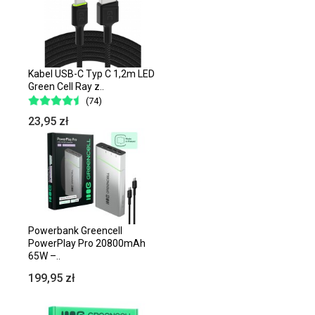
Kabel USB-C Typ C 1,2m LED
Green Cell Ray z..
(74)
23,95 zł
Powerbank Greencell
PowerPlay Pro 20800mAh
65W –..
199,95 zł