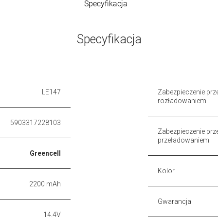
Specyfikacja
Specyfikacja
LE147
Zabezpieczenie prz
rozładowaniem
5903317228103
Zabezpieczenie prz
przeładowaniem
Greencell
Kolor
2200 mAh
Gwarancja
14.4V