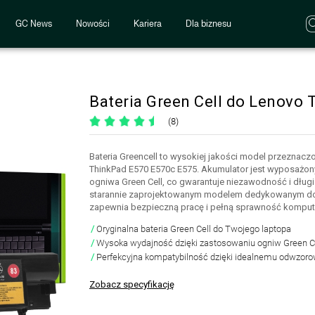
GC News
Nowości
Kariera
Dla biznesu
Bateria Green Cell do Lenovo
(8)
Bateria Greencell to wysokiej jakości model przeznac
ThinkPad E570 E570c E575. Akumulator jest wyposażon
ogniwa Green Cell, co gwarantuje niezawodność i długi c
starannie zaprojektowanym modelem dedykowanym do 
zapewnia bezpieczną pracę i pełną sprawność komput
Oryginalna bateria Green Cell do Twojego laptopa
Wysoka wydajność dzięki zastosowaniu ogniw Green C
Perfekcyjna kompatybilność dzięki idealnemu odwzorow
Zobacz specyfikację