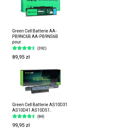
Green Cell Batterie AA-
PB9NC6B AA-PB9NS6B
pour..
(392)
89,95 zł
Green Cell Batterie AS10D31
AS10D41 AS10D51..
(84)
99,95 zł