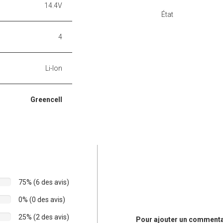
14.4V
État
4
Li-Ion
Greencell
75% (6 des avis)
0% (0 des avis)
25% (2 des avis)
Pour ajouter un commentair