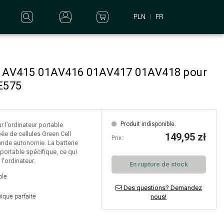
PLN
FR
 01AV415 01AV416 01AV417 01AV418 pour
E575
Produit indisponible.
r l’ordinateur portable
ée de cellules Green Cell
149,95 zł
Prix:
grande autonomie. La batterie
portable spécifique, ce qui
l'ordinateur.
En rupture de stock
ble
Des questions? Demandez
ique parfaite
nous!