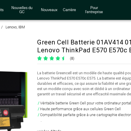
Nouvelles du
Pour
ts
Nouveaux
Carrière
GC
l'entreprise
Lenovo, IBM
Green Cell Batterie 01AV414
Lenovo ThinkPad E570 E570c 
(8)
La batterie Greencell est un modèle de haute qualité pou
Lenovo ThinkPad E570 E570c E575. La batterie est équip
durables et efficaces, ce qui assure la fiabilité et une 
est un modèle conçu avec soin et dédié à un ordinateur 
garantit un travail sécurisé et une efficacité maximale de 
Véritable batterie Green Cell pour votre ordinateur porta
Haute performance grâce aux cellules Green Cell
Compatibilité parfaite grâce à une cartographie électron
.