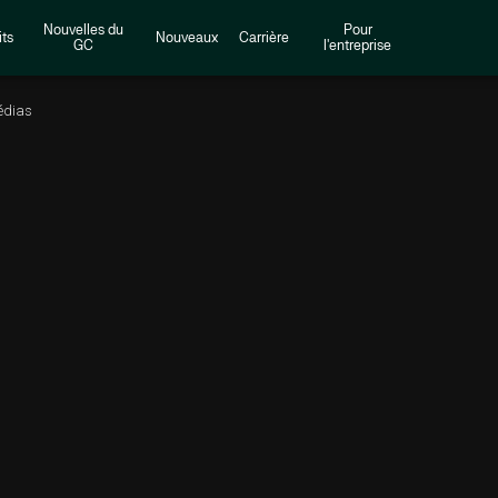
Nouvelles du
Pour
ts
Nouveaux
Carrière
GC
l'entreprise
édias