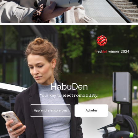
HabuDen
Your key to
electromobility.
Apprendre encore plus
Acheter