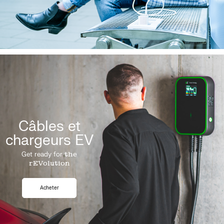
Câbles et
chargeurs EV
Get ready for
the
rEVolution
Acheter