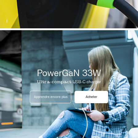
PowerGaN 33W
Ultra-compact
USB-C charger
Apprendre encore plus
Acheter