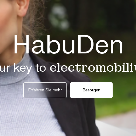
HabuDen
ur key to
electromobili
Erfahren Sie mehr
Besorgen