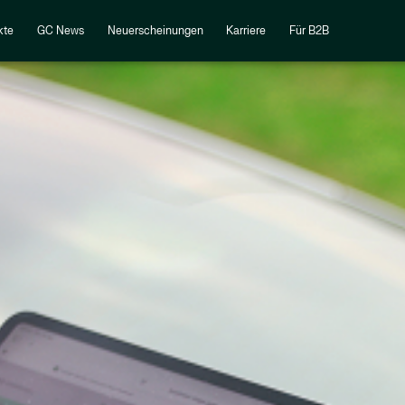
kte
GC News
Neuerscheinungen
Karriere
Für B2B