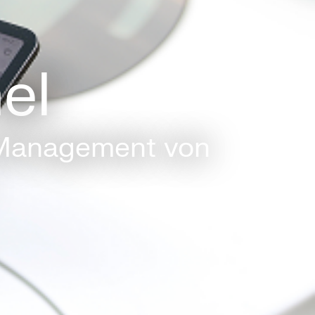
el
 Management von