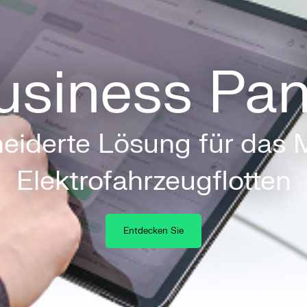
usiness Pan
eiderte Lösung für das
Elektrofahrzeugflotten
Entdecken Sie