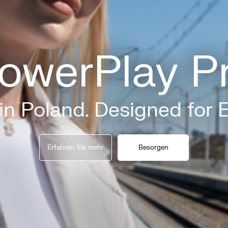
owerPlay P
n Poland. Designed for 
Erfahren Sie mehr
Besorgen