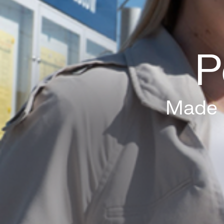
P
Made i