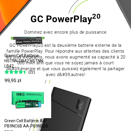
AS10D51..
(175)
20
89,95 zł
GC PowerPlay
Dominez avec encore plus de puissance
GC PowerPlay20 est la deuxième batterie externe de la
famille PowerPlay. Pour répondre aux attentes des clients
Green Cell Batterie
les plus exigeants, nous avons augmenté sa capacité à 20
HSTNN-DB42 HSTNN-
000 mAh afin que vous ne soyez jamais à court
LB42..
d&#39;énergie et que vous puissiez également la partager
(22)
avec d&#39;autres!
99,95 zł
Green Cell Batterie AA-
PB9NC6B AA-PB9NS6B