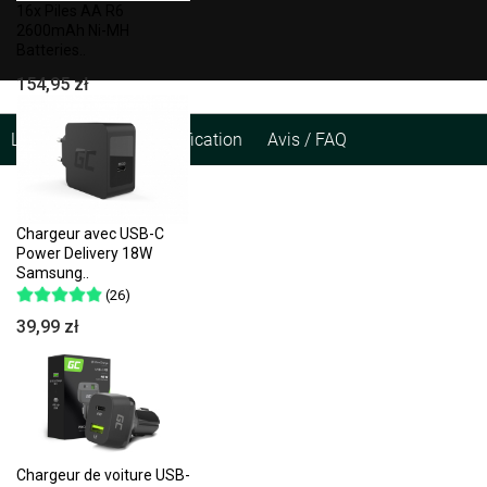
16x Piles AA R6
2600mAh Ni-MH
Batteries..
154,95 zł
La description
Spécification
Avis / FAQ
Chargeur avec USB-C
Power Delivery 18W
Samsung..
(26)
39,99 zł
Chargeur de voiture USB-