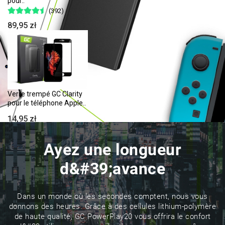
pour..
(392)
89,95 zł
Verre trempé GC Clarity
pour le téléphone Apple..
14,95 zł
Ayez une longueur
d&#39;avance
Cable Lightning 1,2m LED
Dans un monde où les secondes comptent, nous vous
Green Cell Ray Charge..
donnons des heures. Grâce à des cellules lithium-polymère
(42)
de haute qualité, GC PowerPlay20 vous offrira le confort
23,95 zł