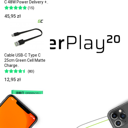
C 48W Power Delivery +..
(15)
45,95 zł
Cable USB-C Type C
25cm Green Cell Matte
Charge..
(83)
12,95 zł
Green Cell Batterie
AS10D31 AS10D41