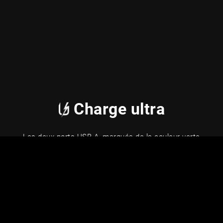
Charge ultra
Les deux ports USB-A, marqués de la couleur verte
caractéristique, sont équipés de GC Ultra Charge, notre
propre technologie de charge rapide. Cette technologie
vous permet de charger votre smartphone jusqu&#39;à
3,5 fois plus vite que l&#39;alimentation standard. Ultra
Charge est également entièrement compatible avec les
technologies de charge rapide populaires telles que Quick
Charge 3.0, Samsung AFC, Huawei FCP et Apple 2.4A.