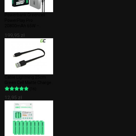
Powerbank Greencell
PowerPlay Pro
20800mAh 65W –..
199,95 zł
Cable Lightning 25cm
Green Cell Matte Charge..
(16)
12,95 zł