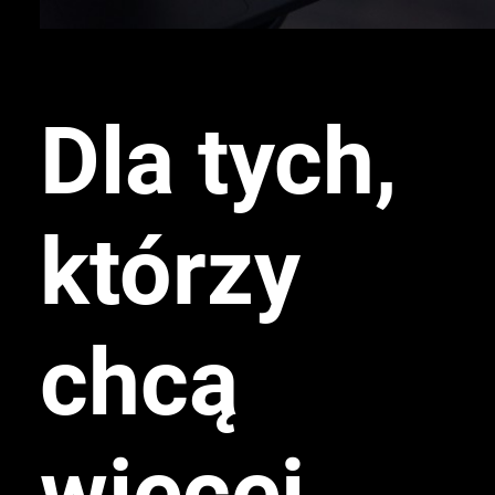
Dla tych,
którzy
chcą
więcej