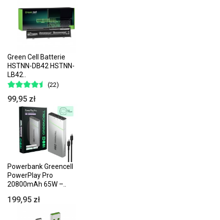
Green Cell Batterie
HSTNN-DB42 HSTNN-
LB42..
(22)
99,95 zł
Odkryj nowy
Powerbank Greencell
wymiar mocy
PowerPlay Pro
20800mAh 65W –..
199,95 zł