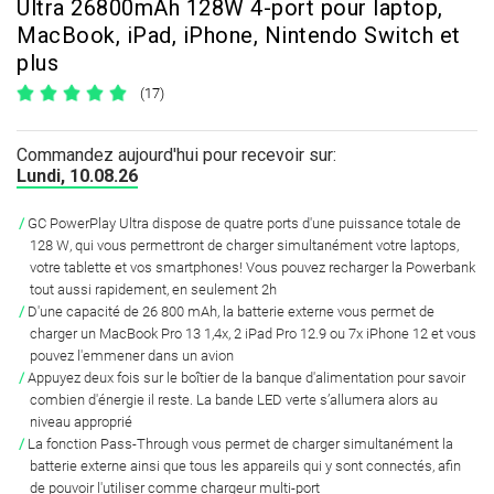
Ultra 26800mAh 128W 4-port pour laptop,
MacBook, iPad, iPhone, Nintendo Switch et
plus
(17)
Commandez aujourd'hui pour recevoir sur:
Lundi, 10.08.26
GC PowerPlay Ultra dispose de
quatre ports d'une puissance totale de
128 W
, qui vous permettront de charger simultanément votre laptops,
votre tablette et vos smartphones! Vous pouvez recharger la Powerbank
tout aussi rapidement, en seulement 2h
D'une capacité de 26 800 mAh, la batterie externe vous permet de
charger un MacBook Pro 13 1,4x, 2 iPad Pro 12.9 ou 7x iPhone 12
et vous
pouvez l'emmener dans un avion
Appuyez deux fois sur le boîtier de la banque d'alimentation pour savoir
combien d'énergie il reste.
La bande LED verte
s’allumera alors au
niveau approprié
La fonction Pass-Through vous permet de
charger simultanément la
batterie externe ainsi que tous les appareils qui y sont connectés
, afin
de pouvoir l'utiliser comme chargeur multi-port