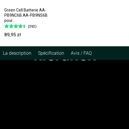
pasja
Green Cell Batterie AA-
PB9NC6B AA-PB9NS6B
pour..
(392)
wyznaczyła
89,95 zł
kierunek
La description
Spécification
Avis / FAQ