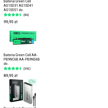
Bateria Green Cell
AS10D31 AS10D41
AS10D51 do..
(84)
99,95 zł
Bateria Green Cell AA-
PB9NC6B AA-PB9NS6B
do..
(392)
89,95 zł