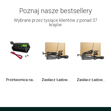
Poznaj nasze bestsellery
Wybrane przez tysiące klientów z ponad 37
krajów
Przetwornica napięcia Inwerter Green Cell® tryb UPS 12V na 230V Czysta sinusoida 300W/600W do Pompy centralnego ogrzewania
Zasilacz Ładowarka Green Cell PRO 19.5V 3.33A 65W do HP 250 G2 G3 G4 G5 15-R 15-R100NW 15-R101NW 15-R104NW 15-R233NW 15-R253NW
Zasilacz Ładowarka Green Cell PRO 20V 3.25A 65W do Lenovo IdeaPad 3, IdeaPad 5, 320-15 510-15 S145-14 S145-15 S340-14 S540-14