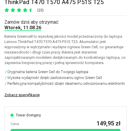
ThinkPad T470 T570 A475 P51S T25
(23)
Zamów dziś aby otrzymać:
Wtorek, 11.08.26
Bateria Greencell to wysokiej jakości model przeznaczony do laptopa
Lenovo ThinkPad T470 T570 A475 P51S T25. Akumulator jest
wyposażony w wytrzymałe i wydajne ogniwa Green Cell, co gwarantuje
niezawodność i długi czas pracy. Bateria jest starannie
zaprojektowanym modelem dedykowanym do konkretnego laptopa, co
zapewnia bezpieczną pracę i pełną sprawność komputera.
Oryginalna bateria Green Cell do Twojego laptopa
Wysoka wydajność dzięki zastosowaniu ogniw Green Cell
Perfekcyjna kompatybilność dzięki idealnemu odwzorowaniu elektroniki
Zobacz specyfikację
Towar dostępny.
149,95 zł
Cena