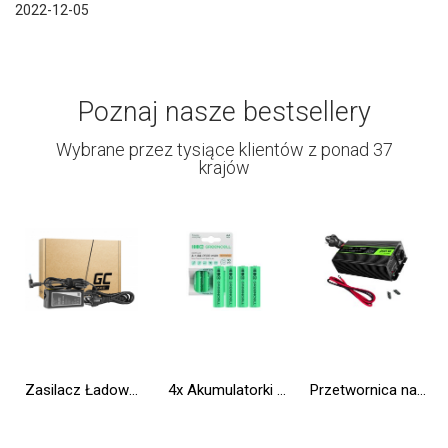
2022-12-05
Poznaj nasze bestsellery
Wybrane przez tysiące klientów z ponad 37
krajów
Zasilacz Ładowarka Green Cell PRO 19.5V 3.33A 65W do HP 250 G2 G3 G4 G5 15-R 15-R100NW 15-R101NW 15-R104NW 15-R233NW 15-R253NW
4x Akumulatorki Paluszki AA R6 2600mAh Ni-MH Baterie do ładowania Green Cell
Przetwornica napięcia Inwerter Green Cell® tryb UPS 12V na 230V Czysta sinusoida 300W/600W do Pompy centralnego ogrzewania