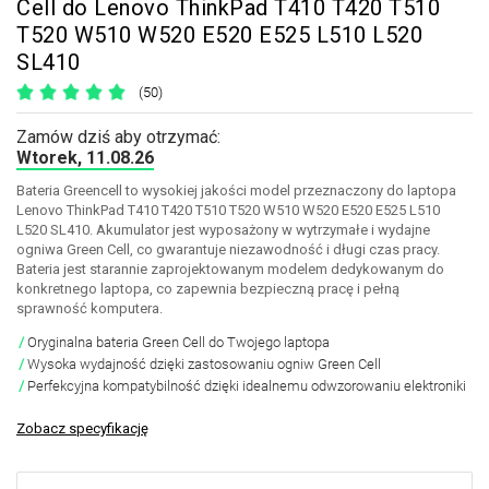
Cell do Lenovo ThinkPad T410 T420 T510
T520 W510 W520 E520 E525 L510 L520
SL410
(50)
Zamów dziś aby otrzymać:
Wtorek, 11.08.26
Bateria Greencell to wysokiej jakości model przeznaczony do laptopa
Lenovo ThinkPad T410 T420 T510 T520 W510 W520 E520 E525 L510
L520 SL410. Akumulator jest wyposażony w wytrzymałe i wydajne
ogniwa Green Cell, co gwarantuje niezawodność i długi czas pracy.
Bateria jest starannie zaprojektowanym modelem dedykowanym do
konkretnego laptopa, co zapewnia bezpieczną pracę i pełną
sprawność komputera.
Oryginalna bateria Green Cell do Twojego laptopa
Wysoka wydajność dzięki zastosowaniu ogniw Green Cell
Perfekcyjna kompatybilność dzięki idealnemu odwzorowaniu elektroniki
Zobacz specyfikację