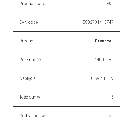
Product code
LE05
EAN code
5902701415747
Producent
Greencell
Pojemność
4400 mAh
Napięcie
10.8V / 11.1V
Ilość ogniw
6
Rodzaj ogniw
Li-Ion