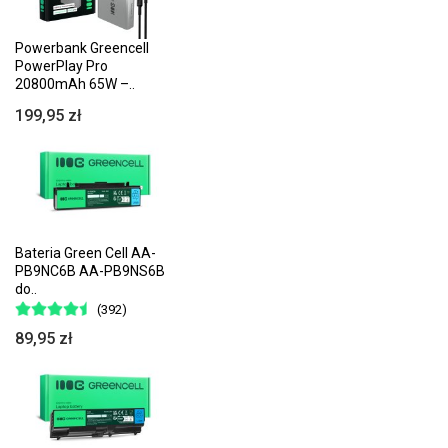
Powerbank Greencell
PowerPlay Pro
20800mAh 65W –..
199,95 zł
Bateria Green Cell AA-
PB9NC6B AA-PB9NS6B
do..
(392)
89,95 zł