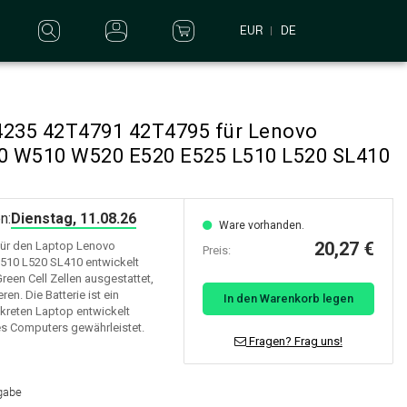
EUR
DE
4235 42T4791 42T4795 für Lenovo
0 W510 W520 E520 E525 L510 L520 SL410
n:
Dienstag, 11.08.26
Ware vorhanden.
20,27 €
 für den Laptop Lenovo
Preis:
510 L520 SL410 entwickelt
reen Cell Zellen ausgestattet,
en. Die Batterie ist ein
In den Warenkorb legen
nkreten Laptop entwickelt
des Computers gewährleistet.
Fragen? Frag uns!
rgabe