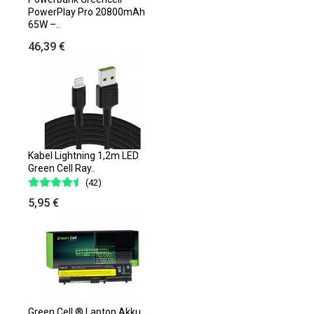
PowerPlay Pro 20800mAh
65W –..
46,39 €
Kabel Lightning 1,2m LED
Green Cell Ray..
(42)
5,95 €
Green Cell ® Laptop Akku