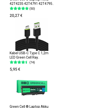
42T4235 42T4791 42T4795..
(50)
20,27 €
Kabel USB-C Type C 1,2m
LED Green Cell Ray..
(74)
5,95 €
Green Cell ® Laptop Akku