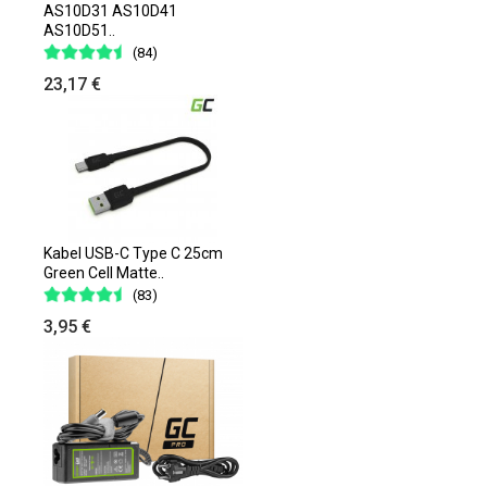
AS10D31 AS10D41
AS10D51..
(84)
23,17 €
Kabel USB-C Type C 25cm
Green Cell Matte..
(83)
3,95 €