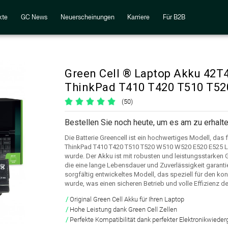
kte
GC News
Neuerscheinungen
Karriere
Für B2B
Green Cell ® Laptop Akku 42T
ThinkPad T410 T420 T510 T52
(50)
Bestellen Sie noch heute, um es am zu erhalte
Die Batterie Greencell ist ein hochwertiges Modell, das
ThinkPad T410 T420 T510 T520 W510 W520 E520 E525 L
wurde. Der Akku ist mit robusten und leistungsstarken G
die eine lange Lebensdauer und Zuverlässigkeit garantier
sorgfältig entwickeltes Modell, das speziell für den ko
wurde, was einen sicheren Betrieb und volle Effizienz 
Original Green Cell Akku für Ihren Laptop
Hohe Leistung dank Green Cell Zellen
Perfekte Kompatibilität dank perfekter Elektronikwiede