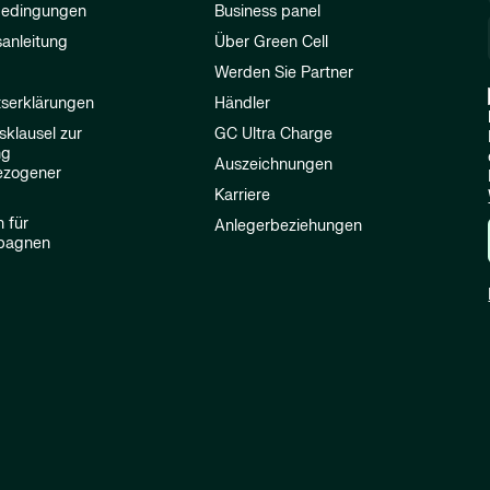
bedingungen
Business panel
anleitung
Über Green Cell
Werden Sie Partner
tserklärungen
Händler
sklausel zur
GC Ultra Charge
ng
Auszeichnungen
ezogener
Karriere
n für
Anlegerbeziehungen
pagnen