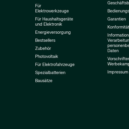
Geschäfts
Für
Elektrowerkzeuge
Bedienungs
Für Haushaltsgeräte
Garantien
und Elektronik
Konformitä
Energieversorgung
Information
Bestsellers
Verarbeitu
personenb
Zubehör
Daten
Photovoltaik
Vorschrifte
Werbekam
Für Elektrofahrzeuge
Impressum
Spezialbatterien
Bausätze