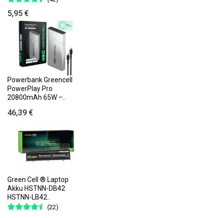
5,95 €
Powerbank Greencell
PowerPlay Pro
20800mAh 65W –..
46,39 €
Green Cell ® Laptop
Akku HSTNN-DB42
HSTNN-LB42..
(22)