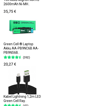
2600mAh Ni-MH..
35,75 €
Green Cell ® Laptop
Akku AA-PB9NC6B AA-
PB9NS6B..
(392)
20,27 €
Kabel Lightning 1,2m LED
Green Cell Ray..
(42)