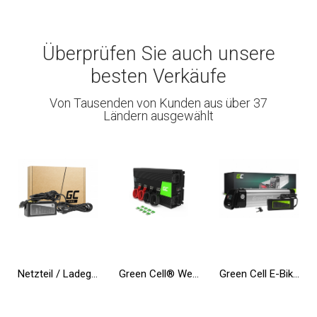
Überprüfen Sie auch unsere
besten Verkäufe
Von Tausenden von Kunden aus über 37
Ländern ausgewählt
Netzteil / Ladegerät Green Cell PRO 20V 3.25A 65W für Lenovo B50-80 G50 G50-30 V130-15IKB V310-15IKB IdeaPad S500 ThinkPad S540
Green Cell® Wechselrichter Spannungswandler 12V auf 230V 3000W/6000W
Green Cell E-Bike Akku 36V 10.4Ah 374Wh Silverfish Elektrofahrrad 2 Pin für Zündapp, Telefunken, Ancheer mit Ladegerät