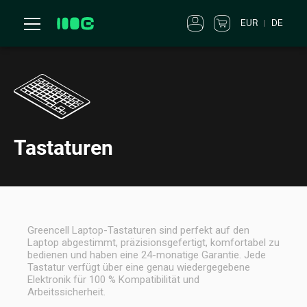
EUR
DE
Tastaturen
Greencell Laptop-Tastaturen sind perfekt auf den
Laptop abgestimmt, präzisionsgefertigt, komfortabel zu
bedienen und haben eine 24-monatige Garantie. Jede
Tastatur verfügt über eine genau wiedergegebene
Elektronik für 100 % Kompatibilität und
Arbeitssicherheit.