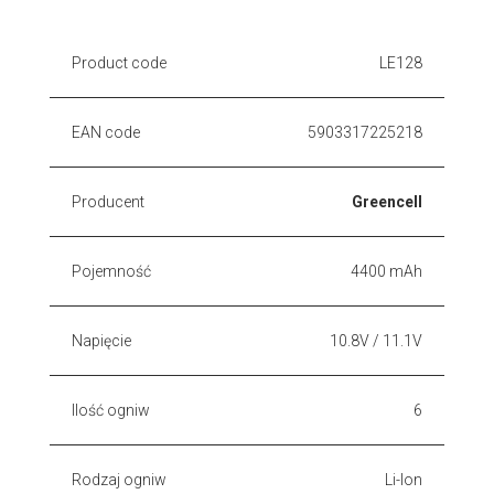
Product code
LE128
EAN code
5903317225218
Producent
Greencell
Pojemność
4400 mAh
Napięcie
10.8V / 11.1V
Ilość ogniw
6
Rodzaj ogniw
Li-Ion