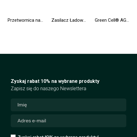
Przetwornica napięcia Inwerter Green Cell® tryb UPS 12V na 230V Czysta sinusoida 300W/600W do Pompy centralnego ogrzewania
Zasilacz Ładowarka Green Cell PRO do Asus K50IJ K52 K52J K52F X53S K53S X54H X54C Toshiba Satellite A200 A300 19V 4.74A
Green Cell® AGM VRLA 12V 9Ah bezobsługowy akumulator do zasilaczy awaryjnych
Zyskaj rabat 10% na wybrane produkty
Zapisz się do naszego Newslettera