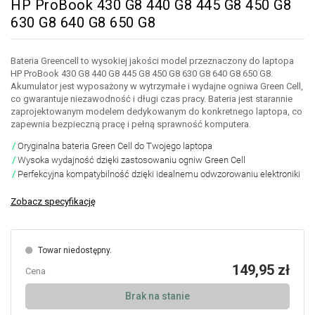
HP ProBook 430 G8 440 G8 445 G8 450 G8
630 G8 640 G8 650 G8
Bateria Greencell to wysokiej jakości model przeznaczony do laptopa
HP ProBook 430 G8 440 G8 445 G8 450 G8 630 G8 640 G8 650 G8.
Akumulator jest wyposażony w wytrzymałe i wydajne ogniwa Green Cell,
co gwarantuje niezawodność i długi czas pracy. Bateria jest starannie
zaprojektowanym modelem dedykowanym do konkretnego laptopa, co
zapewnia bezpieczną pracę i pełną sprawność komputera.
Oryginalna bateria Green Cell do Twojego laptopa
Wysoka wydajność dzięki zastosowaniu ogniw Green Cell
Perfekcyjna kompatybilność dzięki idealnemu odwzorowaniu elektroniki
Zobacz specyfikację
Towar niedostępny.
149,95 zł
Cena
Brak na stanie