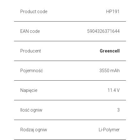
Product code
HP191
EAN code
5904326371644
Producent
Greencell
Pojemność
3550 mAh
Napięcie
11.4 V
Ilość ogniw
3
Rodzaj ogniw
Li-Polymer