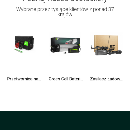
Wybrane przez tysiące klientów z ponad 37
krajów
Przetwornica napięcia Inwerter Green Cell® 12V na 230V 1000W/2000W Modyfikowana sinusoida
Green Cell Bateria do Roweru Elektrycznego 36V 10.4Ah 374Wh Silverfish Ebike 2 Pin do Zündapp, Telefunken, Ancheer z Ładowarką
Zasilacz Ładowarka Green Cell PRO 19.5V 3.33A 65W do HP 250 G2 G3 G4 G5 15-R 15-R100NW 15-R101NW 15-R104NW 15-R233NW 15-R253NW