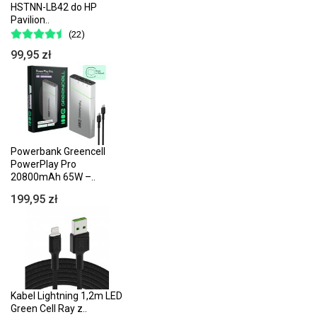
HSTNN-LB42 do HP
Pavilion..
(22)
99,95 zł
Powerbank Greencell
PowerPlay Pro
20800mAh 65W –..
199,95 zł
Kabel Lightning 1,2m LED
Green Cell Ray z..