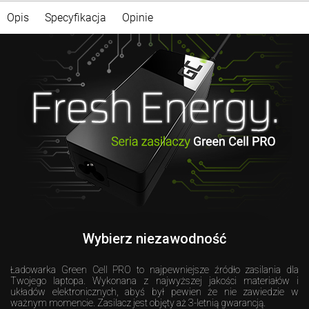
Opis
Specyfikacja
Opinie
Wybierz niezawodność
Ładowarka Green Cell PRO to najpewniejsze źródło zasilania dla
Twojego laptopa. Wykonana z najwyższej jakości materiałów i
układów elektronicznych, abyś był pewien że nie zawiedzie w
ważnym momencie. Zasilacz jest objęty aż 3-letnią gwarancją.