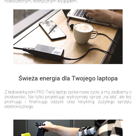
nowoczesnym, estetycznym wyglądem.
Świeża energia dla Twojego laptopa
Z ładowarką serii PRO Twój laptop zyska nowe życie, a my zadbamy o
środowisko. Nie tylko projektując wytrzymały sprzęt „na lata”, ale też
promując i finansując odzysk oraz recykling zużytego sprzętu
elektronicznego.