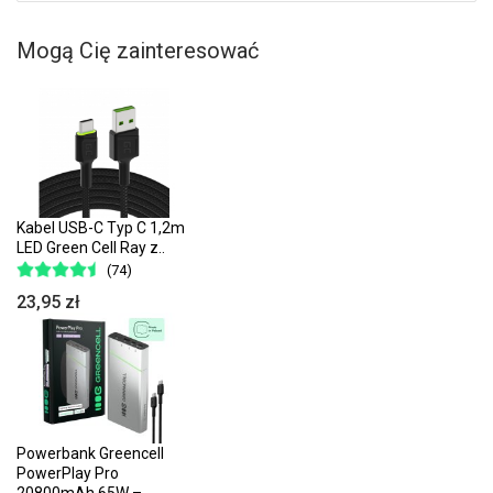
Mogą Cię zainteresować
Kabel USB-C Typ C 1,2m
LED Green Cell Ray z..
(74)
23,95 zł
Powerbank Greencell
PowerPlay Pro
20800mAh 65W –..