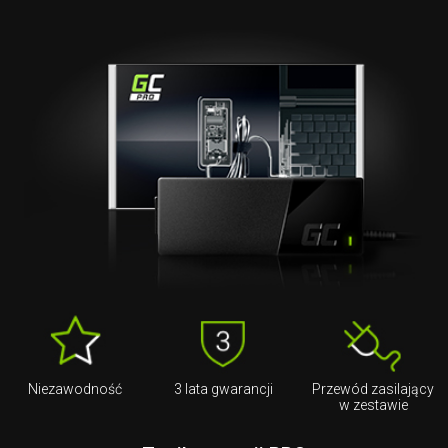
Niezawodność
3 lata gwarancji
Przewód zasilający
w zestawie