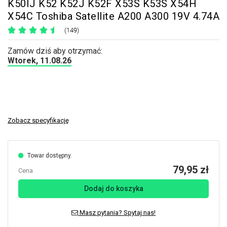
K50IJ K52 K52J K52F X53S K53S X54H
X54C Toshiba Satellite A200 A300 19V 4.74A
(149)
Zamów dziś aby otrzymać:
Wtorek, 11.08.26
Zobacz specyfikację
Towar dostępny.
79,95 zł
Cena
Dodaj do koszyka
Masz pytania? Spytaj nas!