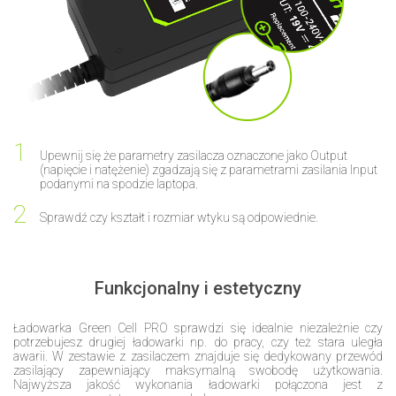
Upewnij się że parametry zasilacza oznaczone jako Output
(napięcie i natężenie) zgadzają się z parametrami zasilania Input
podanymi na spodzie laptopa.
Sprawdź czy kształt i rozmiar wtyku są odpowiednie.
Funkcjonalny i estetyczny
Ładowarka Green Cell PRO sprawdzi się idealnie niezależnie czy
potrzebujesz drugiej ładowarki np. do pracy, czy też stara uległa
awarii. W zestawie z zasilaczem znajduje się dedykowany przewód
zasilający zapewniający maksymalną swobodę użytkowania.
Najwyższa jakość wykonania ładowarki połączona jest z