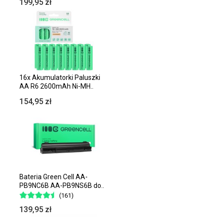
199,95 zł
16x Akumulatorki Paluszki
AA R6 2600mAh Ni-MH..
154,95 zł
Bateria Green Cell AA-
PB9NC6B AA-PB9NS6B do..
(161)
139,95 zł