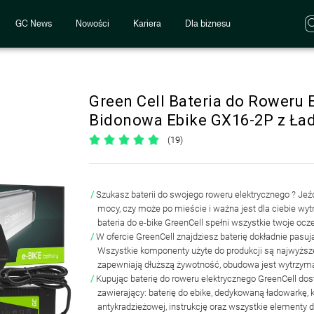
GC News
Nowości
Kariera
Dla biznesu
Green Cell Bateria do Roweru
Bidonowa Ebike GX16-2P z Ła
(19)
Szukasz baterii do swojego
roweru elektrycznego
? Jeź
mocy, czy może po mieście i ważna jest dla ciebie wyt
bateria do e-bike GreenCell spełni wszystkie twoje ocz
W ofercie GreenCell znajdziesz baterię
dokładnie pasuj
Wszystkie komponenty użyte do produkcji są najwyższe
zapewniają dłuższą żywotność, obudowa jest wytrzyma
Kupując baterię do roweru elektrycznego GreenCell do
zawierający: baterię do ebike,
dedykowaną ładowarkę, k
antykradzieżowej, instrukcję oraz wszystkie elementy 