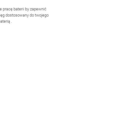
je pracę baterii by zapewnić
sięg dostosowany do twojego
baterią
.