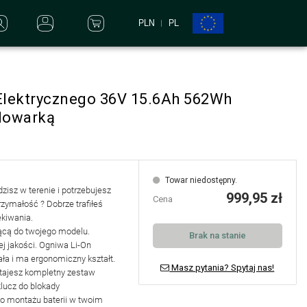
PLN
PL
 Elektrycznego 36V 15.6Ah 562Wh
dowarką
Towar niedostępny.
dzisz w terenie i potrzebujesz
999,95 zł
Cena
rzymałość ? Dobrze trafiłeś
ekiwania.
ącą do twojego modelu
.
Brak na stanie
j jakości. Ogniwa Li-On
ła i ma ergonomiczny kształt.
Masz pytania? Spytaj nas!
stajesz
kompletny zestaw
lucz do blokady
do montażu baterii w twoim