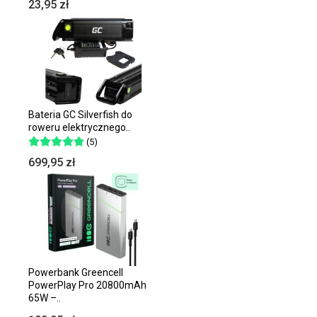
23,95 zł
Bateria GC Silverfish do
roweru elektrycznego..
(5)
699,95 zł
Powerbank Greencell
PowerPlay Pro 20800mAh
65W –..