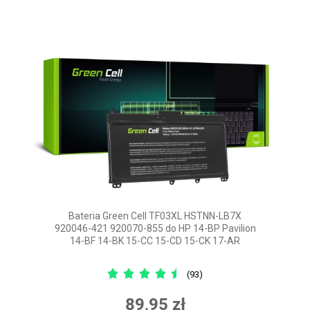
Bateria Green Cell TF03XL HSTNN-LB7X
920046-421 920070-855 do HP 14-BP Pavilion
14-BF 14-BK 15-CC 15-CD 15-CK 17-AR
(93)
89,95 zł