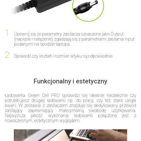
Upewnij się że parametry zasilacza oznaczone jako Output
(napięcie i natężenie) zgadzają się z parametrami zasilania Input
podanymi na spodzie laptopa.
Sprawdź czy kształt i rozmiar wtyku są odpowiednie.
Funkcjonalny i estetyczny
Ładowarka Green Cell PRO sprawdzi się idealnie niezależnie czy
potrzebujesz drugiej ładowarki np. do pracy, czy też stara uległa
awarii. W zestawie z zasilaczem znajduje się dedykowany przewód
zasilający zapewniający maksymalną swobodę użytkowania.
Najwyższa jakość wykonania ładowarki połączona jest z
nowoczesnym, estetycznym wyglądem.