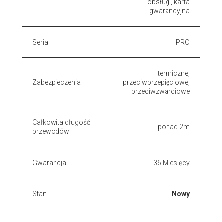
obsługi, karta
gwarancyjna
Seria
PRO
termiczne,
Zabezpieczenia
przeciwprzepięciowe,
przeciwzwarciowe
Całkowita długość
ponad 2m
przewodów
Gwarancja
36 Miesięcy
Stan
Nowy