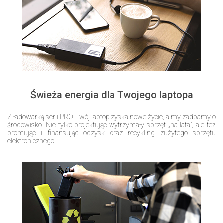
Świeża energia dla Twojego laptopa
Z ładowarką serii PRO Twój laptop zyska nowe życie, a my zadbamy o
środowisko. Nie tylko projektując wytrzymały sprzęt „na lata”, ale też
promując i finansując odzysk oraz recykling zużytego sprzętu
elektronicznego.