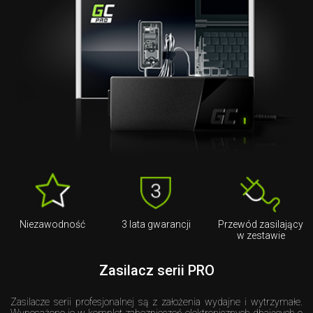
Niezawodność
3 lata gwarancji
Przewód zasilający
w zestawie
Zasilacz serii PRO
Zasilacze serii profesjonalnej są z założenia wydajne i wytrzymałe.