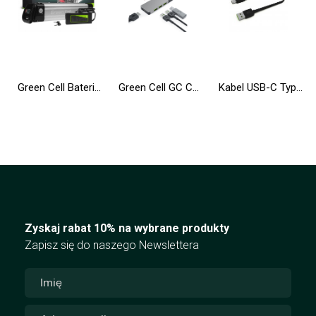
Green Cell Bateria do Roweru Elektrycznego 36V 10.4Ah 374Wh Silverfish Ebike 2 Pin do Zündapp, Telefunken, Ancheer z Ładowarką
Green Cell GC Connect HUB USB-C PD 85W 7w1 3xUSB-A 3.1 HDMI 4K 60Hz SD microSD do Apple MacBook M1/M2, Lenovo X1, Asus, Dell XPS
Kabel USB-C Typ C 25cm Green Cell Matte z szybkim ładowaniem Ultra Charge, Quick Charge 3.0
Zyskaj rabat 10% na wybrane produkty
Zapisz się do naszego Newslettera