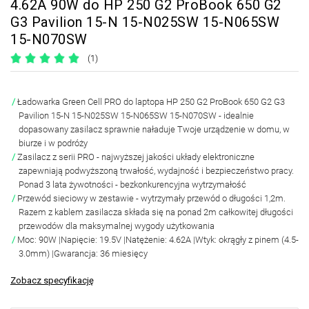
4.62A 90W do HP 250 G2 ProBook 650 G2
G3 Pavilion 15-N 15-N025SW 15-N065SW
15-N070SW
(1)
Ładowarka Green Cell PRO do laptopa HP 250 G2 ProBook 650 G2 G3
Pavilion 15-N 15-N025SW 15-N065SW 15-N070SW
- idealnie
dopasowany zasilacz sprawnie naładuje Twoje urządzenie w domu, w
biurze i w podróży
Zasilacz z serii PRO
- najwyższej jakości układy elektroniczne
zapewniają podwyższoną trwałość, wydajność i bezpieczeństwo pracy.
Ponad 3 lata żywotności
- bezkonkurencyjna wytrzymałość
Przewód sieciowy w zestawie
- wytrzymały przewód o długości 1,2m.
Razem z kablem zasilacza składa się na ponad 2m całkowitej długości
przewodów dla maksymalnej wygody użytkowania
Moc:
90W
|Napięcie:
19.5V
|Natężenie:
4.62A
|Wtyk:
okrągły z pinem (4.5-
3.0mm)
|Gwarancja:
36 miesięcy
Zobacz specyfikację