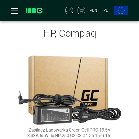
PLN
PL
HP, Compaq
Zasilacz Ładowarka Green Cell PRO 19.5V
3.33A 65W do HP 250 G2 G3 G4 G5 15-R 15-