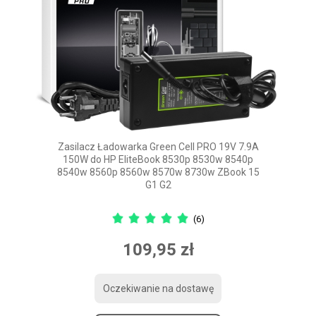
Zasilacz Ładowarka Green Cell PRO 19V 7.9A
150W do HP EliteBook 8530p 8530w 8540p
8540w 8560p 8560w 8570w 8730w ZBook 15
G1 G2
(6)
109,95 zł
Oczekiwanie na dostawę