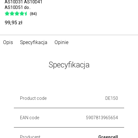
AS10D31 AS10D41
AS10D51 do..
(84)
99,95 zł
Opis
Specyfikacja
Opinie
Specyfikacja
Product code
DE150
EAN code
5907813965654
Producent
Greencell