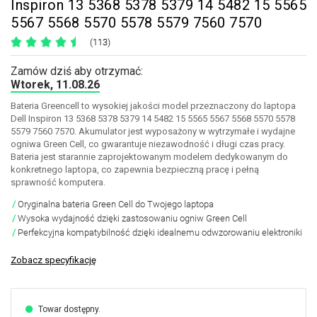
Inspiron 13 5368 5378 5379 14 5482 15 5565
5567 5568 5570 5578 5579 7560 7570
(113)
Zamów dziś aby otrzymać:
Wtorek, 11.08.26
Bateria Greencell to wysokiej jakości model przeznaczony do laptopa
Dell Inspiron 13 5368 5378 5379 14 5482 15 5565 5567 5568 5570 5578
5579 7560 7570. Akumulator jest wyposażony w wytrzymałe i wydajne
ogniwa Green Cell, co gwarantuje niezawodność i długi czas pracy.
Bateria jest starannie zaprojektowanym modelem dedykowanym do
konkretnego laptopa, co zapewnia bezpieczną pracę i pełną
sprawność komputera.
Oryginalna bateria Green Cell do Twojego laptopa
Wysoka wydajność dzięki zastosowaniu ogniw Green Cell
Perfekcyjna kompatybilność dzięki idealnemu odwzorowaniu elektroniki
Zobacz specyfikację
Towar dostępny.