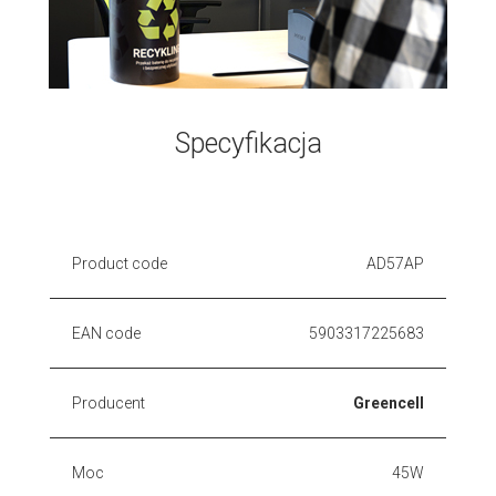
Specyfikacja
Product code
AD57AP
EAN code
5903317225683
Producent
Greencell
Moc
45W