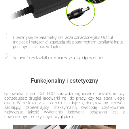
Upewnij się że parametry zasilacza oznaczone jako Output
(napięcie i natężenie) zgadzają się z parametrami zasilania Input
podanymi na spodzie laptopa.
Sprawdź czy kształt i rozmiar wtyku są odpowiednie.
Funkcjonalny i estetyczny
Ładowarka Green Cell PRO sprawdzi się idealnie niezależnie czy
potrzebujesz drugiej ładowarki np. do pracy, czy też stara uległa
awarii. W zestawie z zasilaczem znajduje się dedykowany przewód
zasilający zapewniający maksymalną swobodę użytkowania.
Najwyższa jakość wykonania ładowarki połączona jest z
nowoczesnym, estetycznym wyglądem.