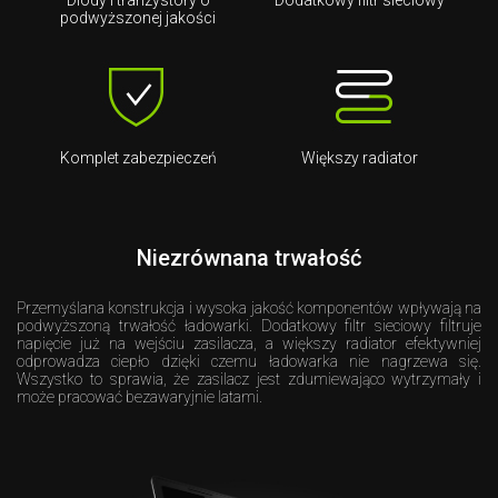
Diody i tranzystory o
Dodatkowy filtr sieciowy
podwyższonej jakości
Komplet zabezpieczeń
Większy radiator
Niezrównana trwałość
Przemyślana konstrukcja i wysoka jakość komponentów wpływają na
podwyższoną trwałość ładowarki. Dodatkowy filtr sieciowy filtruje
napięcie już na wejściu zasilacza, a większy radiator efektywniej
odprowadza ciepło dzięki czemu ładowarka nie nagrzewa się.
Wszystko to sprawia, że zasilacz jest zdumiewająco wytrzymały i
może pracować bezawaryjnie latami.