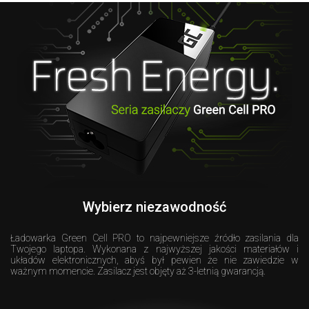
Wybierz niezawodność
Ładowarka Green Cell PRO to najpewniejsze źródło zasilania dla
Twojego laptopa. Wykonana z najwyższej jakości materiałów i
układów elektronicznych, abyś był pewien że nie zawiedzie w
ważnym momencie. Zasilacz jest objęty aż 3-letnią gwarancją.