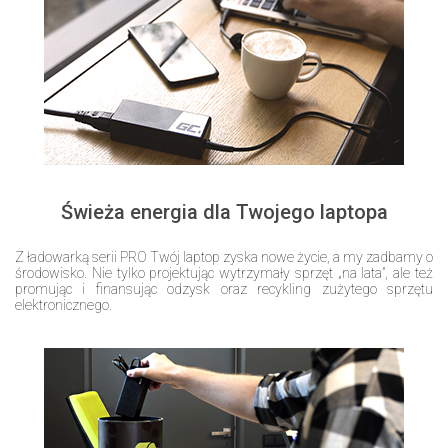
Świeża energia dla Twojego laptopa
Z ładowarką serii PRO Twój laptop zyska nowe życie, a my zadbamy o
środowisko. Nie tylko projektując wytrzymały sprzęt „na lata”, ale też
promując i finansując odzysk oraz recykling zużytego sprzętu
elektronicznego.