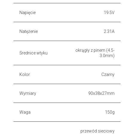
Napięcie
19.5V
Natężenie
2.31A
okrągły z pinem (4.5-
Średnice wtyku
3.0mm)
Kolor
Czarny
Wymiary
90x38x27mm
Waga
150g
przewód sieciowy