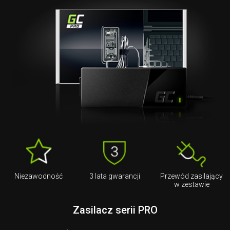
Niezawodność
3 lata gwarancji
Przewód zasilający
w zestawie
Zasilacz serii PRO