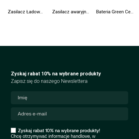
Zasilacz Ładowarka Green Cell PRO 19.5V 3.33A 65W do HP 250 G2 G3 G4 G5 15-R 15-R100NW 15-R101NW 15-R104NW 15-R233NW 15-R253NW
Zasilacz awaryjny UPS Greencell 2000VA 1200W PowerProof z wyświetlaczem LCD
Bateria Green Cell 8858X T54FJ M5Y0X do Dell Latitude E5420 E5430 E5520 E5530 E6420 E6430 E6520 E6530
Zyskaj rabat 10% na wybrane produkty
Zapisz się do naszego Newslettera
Zyskaj rabat 10% na wybrane produkty!
Chcę otrzymywać informacje handlowe, w