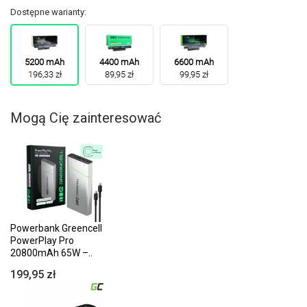
Dostępne warianty:
5200 mAh
4400 mAh
6600 mAh
196,33 zł
89,95 zł
99,95 zł
Mogą Cię zainteresować
Powerbank Greencell
PowerPlay Pro
20800mAh 65W –..
199,95 zł