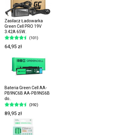
Zasilacz Ładowarka
Green Cell PRO 19V
3.42A 65W..
(101)
64,95 zł
Bateria Green Cell AA-
PB9NC6B AA-PB9NS6B
do..
(392)
89,95 zł