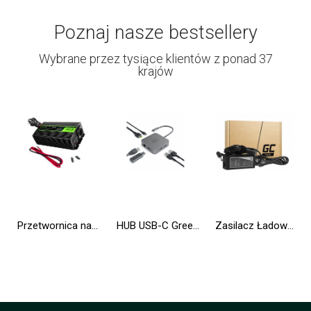
Poznaj nasze bestsellery
Wybrane przez tysiące klientów z ponad 37
krajów
Przetwornica napięcia Inwerter Green Cell® tryb UPS 12V na 230V Czysta sinusoida 300W/600W do Pompy centralnego ogrzewania
HUB USB-C Green Cell 6w1 (USB 3.0 HDMI Ethernet USB-C) Adapter do Apple MacBook, Dell XPS, Asus ZenBook i innych
Zasilacz Ładowarka Green Cell PRO 19V 3.42A 65W do Asus R510C R510L R556L X550C X550L X550V X551C Toshiba Satellite C650 L750