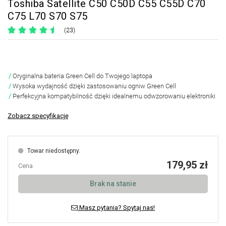
Toshiba Satellite C50 C50D C55 C55D C70
C75 L70 S70 S75
(23)
Oryginalna bateria Green Cell do Twojego laptopa
Wysoka wydajność dzięki zastosowaniu ogniw Green Cell
Perfekcyjna kompatybilność dzięki idealnemu odwzorowaniu elektroniki
Zobacz specyfikację
Towar niedostępny.
179,95 zł
Cena
Brak na stanie
Masz pytania? Spytaj nas!