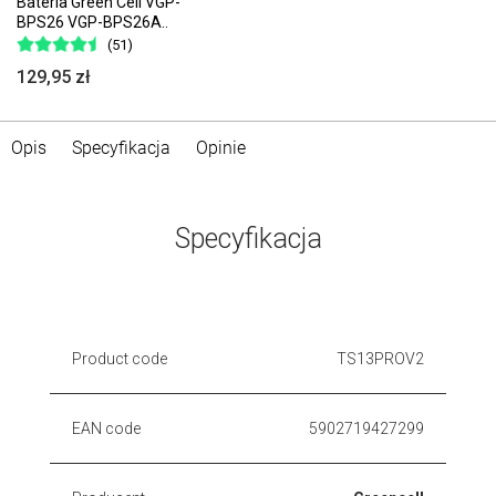
Bateria Green Cell VGP-
BPS26 VGP-BPS26A..
(51)
129,95 zł
Opis
Specyfikacja
Opinie
Specyfikacja
Product code
TS13PROV2
EAN code
5902719427299