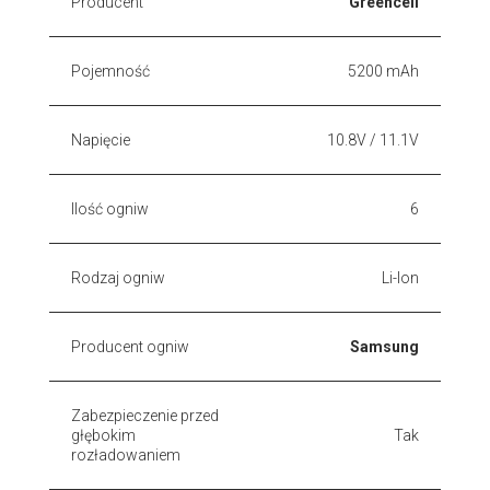
Producent
Greencell
Pojemność
5200 mAh
Napięcie
10.8V / 11.1V
Ilość ogniw
6
Rodzaj ogniw
Li-Ion
Producent ogniw
Samsung
Zabezpieczenie przed
głębokim
Tak
rozładowaniem