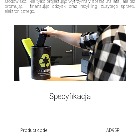
środowisko. Nie tylko projektując wytrzymały sprzęt „na lata”, ale też
promując i finansując odzysk oraz recykling zużytego sprzętu
elektronicznego.
Specyfikacja
Product code
AD95P