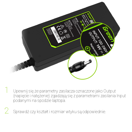
Upewnij się że parametry zasilacza oznaczone jako Output
(napięcie i natężenie) zgadzają się z parametrami zasilania Input
podanymi na spodzie laptopa.
Sprawdź czy kształt i rozmiar wtyku są odpowiednie.