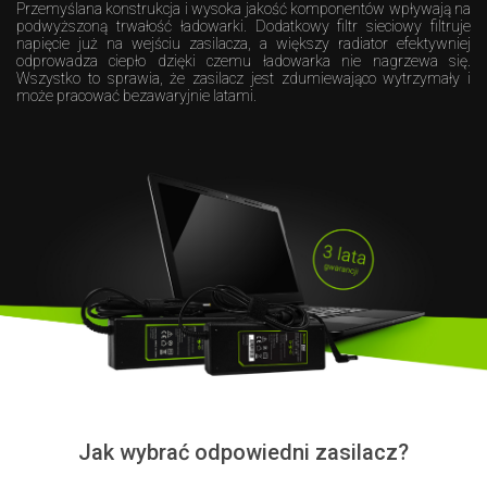
Przemyślana konstrukcja i wysoka jakość komponentów wpływają na
podwyższoną trwałość ładowarki. Dodatkowy filtr sieciowy filtruje
napięcie już na wejściu zasilacza, a większy radiator efektywniej
odprowadza ciepło dzięki czemu ładowarka nie nagrzewa się.
Wszystko to sprawia, że zasilacz jest zdumiewająco wytrzymały i
może pracować bezawaryjnie latami.
Jak wybrać odpowiedni zasilacz?