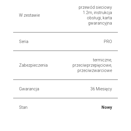
przewód sieciowy
1.2m, instrukcja
W zestawie
obsługi, karta
gwarancyjna
Seria
PRO
termiczne,
Zabezpieczenia
przeciwprzepięciowe,
przeciwzwarciowe
Gwarancja
36 Miesięcy
Stan
Nowy