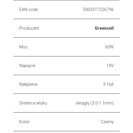
EAN code
5903317226796
Producent
Greencell
Moc
60W
Napięcie
19V
Natężenie
3.16A
Średnice wtyku
okrągły (3.0-1.1mm)
Kolor
Czarny