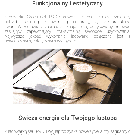
Funkcjonalny i estetyczny
Ładowarka Green Cell PRO sprawdzi się idealnie niezależnie czy
potrzebujesz drugiej ładowarki np. do pracy, czy też stara uległa
awarii. W zestawie z zasilaczem znajduje się dedykowany przewód
zasilający zapewniający maksymalną swobodę użytkowania.
Najwyższa jakość wykonania ładowarki połączona jest z
nowoczesnym, estetycznym wyglądem.
Świeża energia dla Twojego laptopa
Z ładowarką serii PRO Twój laptop zyska nowe życie, a my zadbamy o