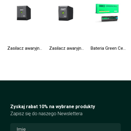
Zasilacz awaryjny UPS Greencell 2000VA 1200W PowerProof z wyświetlaczem LCD
Zasilacz awaryjny UPS Greencell 650VA 360W PowerProof z wyświetlaczem LCD
Bateria Green Cell MU06 do HP Compaq 635 650 655 Pavilion G6 G7 Presario CQ62
Zyskaj rabat 10% na wybrane produkty
Zapisz się do naszego Newslettera