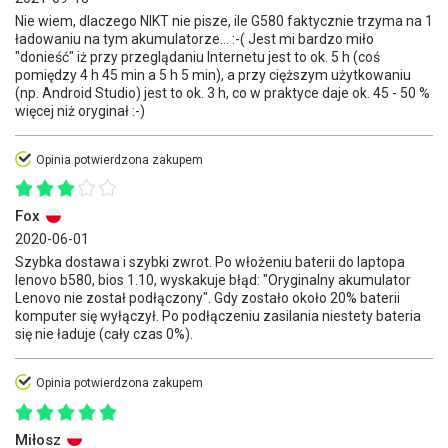
Nie wiem, dlaczego NIKT nie pisze, ile G580 faktycznie trzyma na 1
ładowaniu na tym akumulatorze... :-( Jest mi bardzo miło
"donieść" iż przy przeglądaniu Internetu jest to ok. 5 h (coś
pomiędzy 4 h 45 min a 5 h 5 min), a przy cięższym użytkowaniu
(np. Android Studio) jest to ok. 3 h, co w praktyce daje ok. 45 - 50 %
więcej niż oryginał :-)
Opinia potwierdzona zakupem
Fox
2020-06-01
Szybka dostawa i szybki zwrot. Po włożeniu baterii do laptopa
lenovo b580, bios 1.10, wyskakuje błąd: "Oryginalny akumulator
Lenovo nie został podłączony". Gdy zostało około 20% baterii
komputer się wyłączył. Po podłączeniu zasilania niestety bateria
się nie ładuje (cały czas 0%).
Opinia potwierdzona zakupem
Miłosz