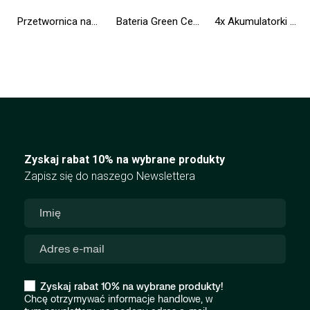
Przetwornica napięcia Inwerter Green Cell® 24V na 230V 500W/1000W Czysta sinusoida
Bateria Green Cell MU06 do HP Compaq 635 650 655 Pavilion G6 G7 Presario CQ62
4x Akumulatorki Paluszki AA R6 2600mAh Ni-MH Baterie do ładowania Green Cell
Zyskaj rabat 10% na wybrane produkty
Zapisz się do naszego Newslettera
Zyskaj rabat 10% na wybrane produkty!
Chcę otrzymywać informacje handlowe, w