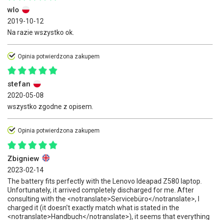
wlo
2019-10-12
Na razie wszystko ok.
Opinia potwierdzona zakupem
stefan
2020-05-08
wszystko zgodne z opisem.
Opinia potwierdzona zakupem
Zbigniew
2023-02-14
The battery fits perfectly with the Lenovo Ideapad Z580 laptop.
Unfortunately, it arrived completely discharged for me. After
consulting with the <notranslate>Servicebüro</notranslate>, I
charged it (it doesn't exactly match what is stated in the
<notranslate>Handbuch</notranslate>), it seems that everything