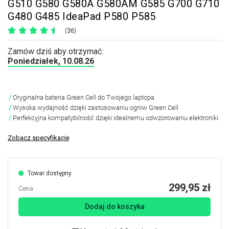
G510 G580 G580A G580AM G585 G700 G710
G480 G485 IdeaPad P580 P585
(36)
Zamów dziś aby otrzymać:
Poniedziałek, 10.08.26
Oryginalna bateria Green Cell do Twojego laptopa
Wysoka wydajność dzięki zastosowaniu ogniw Green Cell
Perfekcyjna kompatybilność dzięki idealnemu odwzorowaniu elektroniki
Zobacz specyfikację
Towar dostępny.
299,95 zł
Cena
Dodaj do koszyka