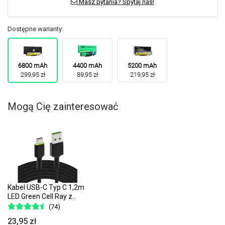
Masz pytania? Spytaj nas!
Dostępne warianty:
6800 mAh
4400 mAh
5200 mAh
299,95 zł
89,95 zł
219,95 zł
Mogą Cię zainteresować
Kabel USB-C Typ C 1,2m
LED Green Cell Ray z..
(74)
23,95 zł