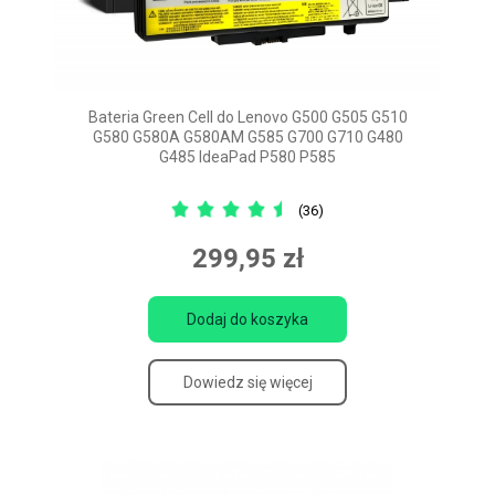
Bateria Green Cell do Lenovo G500 G505 G510
G580 G580A G580AM G585 G700 G710 G480
G485 IdeaPad P580 P585
(36)
299,95 zł
Dodaj do koszyka
Dowiedz się więcej