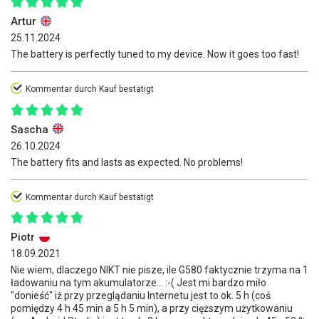
Artur
25.11.2024
The battery is perfectly tuned to my device. Now it goes too fast!
Kommentar durch Kauf bestätigt
Sascha
26.10.2024
The battery fits and lasts as expected. No problems!
Kommentar durch Kauf bestätigt
Piotr
18.09.2021
Nie wiem, dlaczego NIKT nie pisze, ile G580 faktycznie trzyma na 1
ładowaniu na tym akumulatorze... :-( Jest mi bardzo miło
"donieść" iż przy przeglądaniu Internetu jest to ok. 5 h (coś
pomiędzy 4 h 45 min a 5 h 5 min), a przy cięższym użytkowaniu