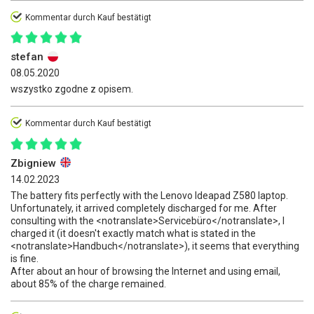
Kommentar durch Kauf bestätigt
stefan
08.05.2020
wszystko zgodne z opisem.
Kommentar durch Kauf bestätigt
Zbigniew
14.02.2023
The battery fits perfectly with the Lenovo Ideapad Z580 laptop.
Unfortunately, it arrived completely discharged for me. After
consulting with the <notranslate>Servicebüro</notranslate>, I
charged it (it doesn't exactly match what is stated in the
<notranslate>Handbuch</notranslate>), it seems that everything
is fine.
After about an hour of browsing the Internet and using email,
about 85% of the charge remained.