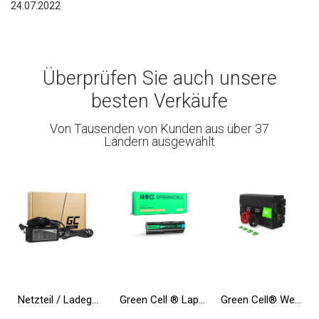
24.07.2022
Überprüfen Sie auch unsere
besten Verkäufe
Von Tausenden von Kunden aus über 37
Ländern ausgewählt
Netzteil / Ladegerät Green Cell PRO 19V 3.95A 75W für Toshiba Satellite C55 C660 C850 C855 C870 L650 L650D L655 L750 L750D L755
Green Cell ® Laptop Akku MU06 für HP 635 650 655 2000 Pavilion G6 G7 Compaq 635 650 Compaq Presario CQ62
Green Cell® Wechselrichter Spannungswandler 12V auf 230V 1000W/2000W