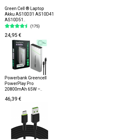
Green Cell ® Laptop
Akku AS10D31 AS10D41
AS10D51..
(175)
24,95 €
Powerbank Greencell
PowerPlay Pro
20800mAh 65W –..
46,39 €