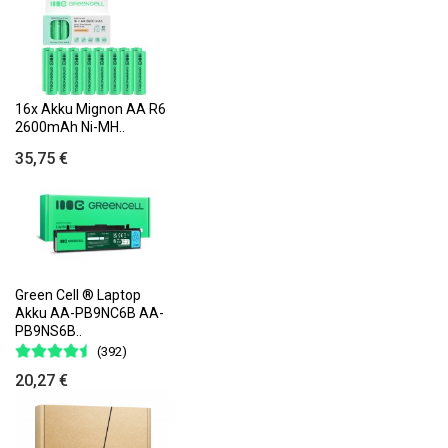
16x Akku Mignon AA R6
2600mAh Ni-MH..
35,75 €
Green Cell ® Laptop
Akku AA-PB9NC6B AA-
PB9NS6B..
(392)
20,27 €