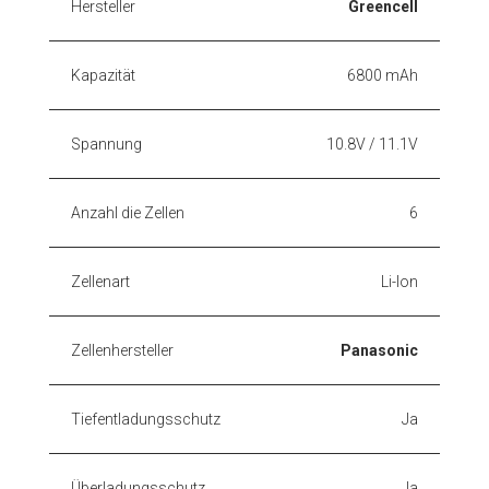
Hersteller
Greencell
Kapazität
6800 mAh
Spannung
10.8V / 11.1V
Anzahl die Zellen
6
Zellenart
Li-Ion
Zellenhersteller
Panasonic
Tiefentladungsschutz
Ja
Überladungsschutz
Ja