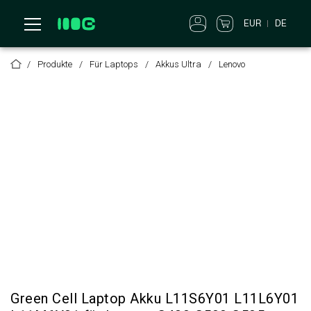
EUR
DE
Produkte
Für Laptops
Akkus Ultra
Lenovo
Green Cell Laptop Akku L11S6Y01 L11L6Y01