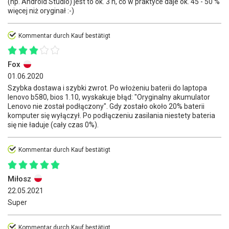
(np. Android Studio) jest to ok. 3 h, co w praktyce daje ok. 45 - 50 %
więcej niż oryginał :-)
Kommentar durch Kauf bestätigt
Fox
01.06.2020
Szybka dostawa i szybki zwrot. Po włożeniu baterii do laptopa
lenovo b580, bios 1.10, wyskakuje błąd: "Oryginalny akumulator
Lenovo nie został podłączony". Gdy zostało około 20% baterii
komputer się wyłączył. Po podłączeniu zasilania niestety bateria
się nie ładuje (cały czas 0%).
Kommentar durch Kauf bestätigt
Miłosz
22.05.2021
Super
Kommentar durch Kauf bestätigt