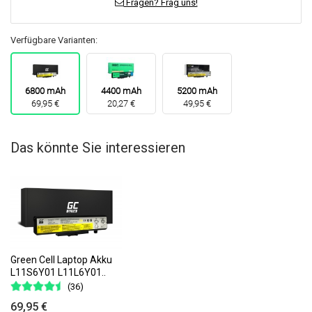
Fragen? Frag uns!
Verfügbare Varianten:
6800 mAh
4400 mAh
5200 mAh
69,95 €
20,27 €
49,95 €
Das könnte Sie interessieren
Green Cell Laptop Akku
L11S6Y01 L11L6Y01..
(36)
69,95 €