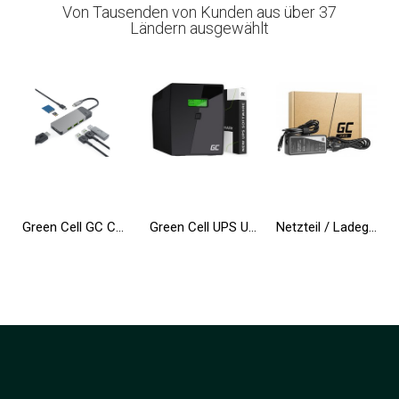
Von Tausenden von Kunden aus über 37
Ländern ausgewählt
Green Cell GC Connect HUB USB-C PD 85W 7in1 3xUSB-A 3.1 HDMI 4K 60Hz SD microSD für Apple MacBook M1/M2, Lenovo, Asus, Dell XPS
Green Cell UPS USV 2000VA 1200W Unterbrechungsfreie Stromversorgung mit LCD Display und Überspannungsschutz 230V
Netzteil / Ladegerät Green Cell PRO 19.5V 4.62A 90W für Dell Inspiron 15R N5010 N5110 Latitude E6410 E6420 E6430 E6510 E6520