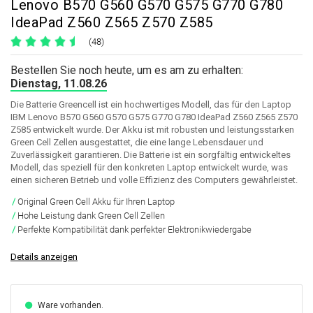
Lenovo B570 G560 G570 G575 G770 G780
IdeaPad Z560 Z565 Z570 Z585
(48)
Bestellen Sie noch heute, um es am zu erhalten:
Dienstag, 11.08.26
Die Batterie Greencell ist ein hochwertiges Modell, das für den Laptop
IBM Lenovo B570 G560 G570 G575 G770 G780 IdeaPad Z560 Z565 Z570
Z585 entwickelt wurde. Der Akku ist mit robusten und leistungsstarken
Green Cell Zellen ausgestattet, die eine lange Lebensdauer und
Zuverlässigkeit garantieren. Die Batterie ist ein sorgfältig entwickeltes
Modell, das speziell für den konkreten Laptop entwickelt wurde, was
einen sicheren Betrieb und volle Effizienz des Computers gewährleistet.
Original Green Cell Akku für Ihren Laptop
Hohe Leistung dank Green Cell Zellen
Perfekte Kompatibilität dank perfekter Elektronikwiedergabe
Details anzeigen
Ware vorhanden.