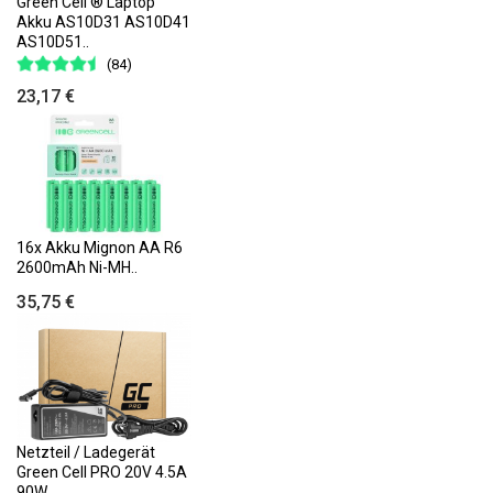
Green Cell ® Laptop
Akku AS10D31 AS10D41
AS10D51..
(84)
23,17 €
16x Akku Mignon AA R6
2600mAh Ni-MH..
35,75 €
Netzteil / Ladegerät
Green Cell PRO 20V 4.5A
90W..