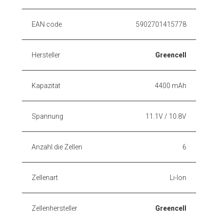
EAN code
5902701415778
Hersteller
Greencell
Kapazität
4400 mAh
Spannung
11.1V / 10.8V
Anzahl die Zellen
6
Zellenart
Li-Ion
Zellenhersteller
Greencell