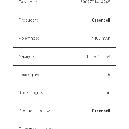
EAN code
5902701414245
Producent
Greencell
Pojemność
4400 mAh
Napięcie
11.1V / 10.8V
Ilość ogniw
6
Rodzaj ogniw
Li-Ion
Producent ogniw
Greencell
Zabezpieczenie przed