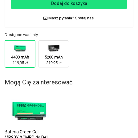
Dodaj do koszyka
Masz pytania? Spytaj nas!
Dostępne warianty:
4400 mAh
5200 mAh
119,95 zł
219,95 zł
Mogą Cię zainteresować
Bateria Green Cell
MR90Y XCMRD do Dell