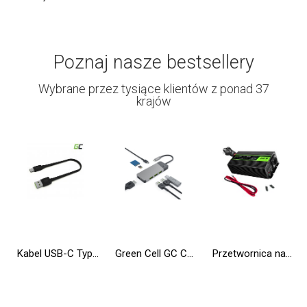
Poznaj nasze bestsellery
Wybrane przez tysiące klientów z ponad 37
krajów
Kabel USB-C Typ C 25cm Green Cell Matte z szybkim ładowaniem Ultra Charge, Quick Charge 3.0
Green Cell GC Connect HUB USB-C PD 85W 7w1 3xUSB-A 3.1 HDMI 4K 60Hz SD microSD do Apple MacBook M1/M2, Lenovo X1, Asus, Dell XPS
Przetwornica napięcia Inwerter Green Cell® tryb UPS 12V na 230V Czysta sinusoida 300W/600W do Pompy centralnego ogrzewania