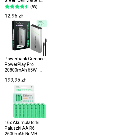
Green Cell Matte z..
(83)
12,95 zł
Powerbank Greencell
PowerPlay Pro
20800mAh 65W –..
199,95 zł
16x Akumulatorki
Paluszki AA R6
2600mAh Ni-MH..