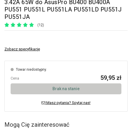
3.42A 65W do AsusPro BU400 BU400A
PU551 PU551L PU551LA PU551LD PU551J
PU551JA
(12)
Zobacz specyfikację
Towar niedostępny.
59,95 zł
Cena
Brak na stanie
Masz pytania? Spytaj nas!
Mogą Cię zainteresować