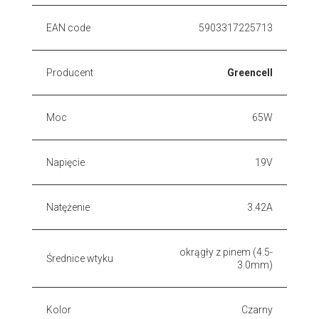
EAN code
5903317225713
Producent
Greencell
Moc
65W
Napięcie
19V
Natężenie
3.42A
okrągły z pinem (4.5-
Średnice wtyku
3.0mm)
Kolor
Czarny