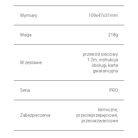
Wymiary
109x47x31mm
Waga
218g
przewód sieciowy
1.2m, instrukcja
W zestawie
obsługi, karta
gwarancyjna
Seria
PRO
termiczne,
Zabezpieczenia
przeciwprzepięciowe,
przeciwzwarciowe