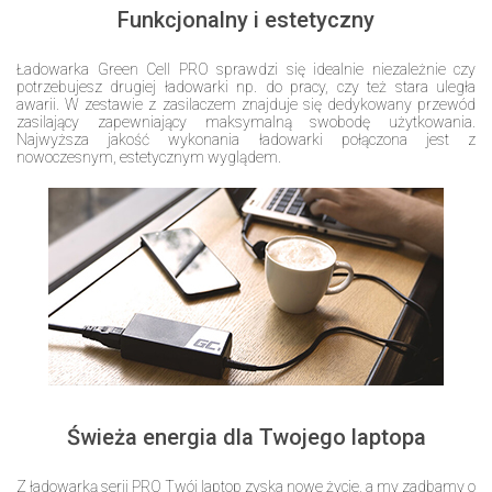
Funkcjonalny i estetyczny
Ładowarka Green Cell PRO sprawdzi się idealnie niezależnie czy
potrzebujesz drugiej ładowarki np. do pracy, czy też stara uległa
awarii. W zestawie z zasilaczem znajduje się dedykowany przewód
zasilający zapewniający maksymalną swobodę użytkowania.
Najwyższa jakość wykonania ładowarki połączona jest z
nowoczesnym, estetycznym wyglądem.
Świeża energia dla Twojego laptopa
Z ładowarką serii PRO Twój laptop zyska nowe życie, a my zadbamy o