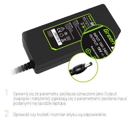
Upewnij się że parametry zasilacza oznaczone jako Output
(napięcie i natężenie) zgadzają się z parametrami zasilania Input
podanymi na spodzie laptopa.
Sprawdź czy kształt i rozmiar wtyku są odpowiednie.