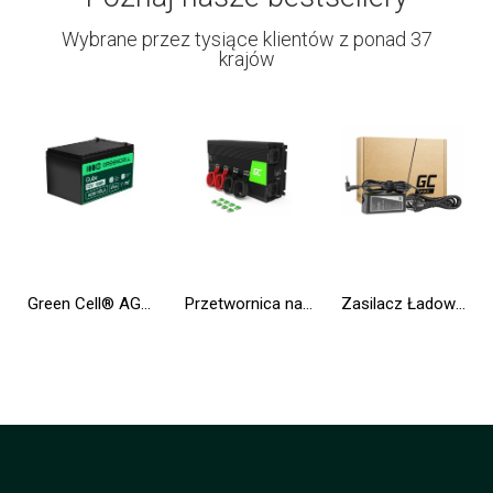
Wybrane przez tysiące klientów z ponad 37
krajów
Green Cell® AGM VRLA 12V 12Ah bezobsługowy akumulator do systemu alarmowego kasy fiskalnej zabawki
Przetwornica napięcia Inwerter Green Cell® 12V na 230V 3000W/6000W Modyfikowana sinusoida
Zasilacz Ładowarka Green Cell PRO 19.5V 3.33A 65W do HP 250 G2 G3 G4 G5 15-R 15-R100NW 15-R101NW 15-R104NW 15-R233NW 15-R253NW