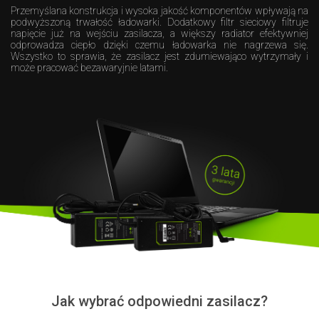
Przemyślana konstrukcja i wysoka jakość komponentów wpływają na
podwyższoną trwałość ładowarki. Dodatkowy filtr sieciowy filtruje
napięcie już na wejściu zasilacza, a większy radiator efektywniej
odprowadza ciepło dzięki czemu ładowarka nie nagrzewa się.
Wszystko to sprawia, że zasilacz jest zdumiewająco wytrzymały i
może pracować bezawaryjnie latami.
Jak wybrać odpowiedni zasilacz?