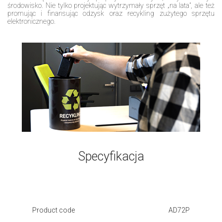
środowisko. Nie tylko projektując wytrzymały sprzęt „na lata”, ale też
promując i finansując odzysk oraz recykling zużytego sprzętu
elektronicznego.
Specyfikacja
Product code
AD72P