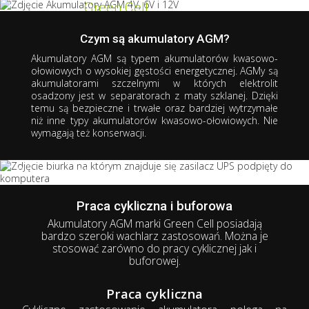
Green Cell
Akumulator
AGM
Czym są akumulatory AGM?
Serce Twoich urządzeń
Akumulatory AGM są typem akumulatorów kwasowo-
wydajniejsze niż kiedykolwiek
ołowiowych o wysokiej gęstości energetycznej. AGMy są
akumulatorami
szczelnymi
w których elektrolit
5+ lat żywotności
osadzony jest w separatorach z maty szklanej. Dzięki
Gwarancja bezpieczeństwa
temu są
bezpieczne
i
trwałe
oraz
bardziej wytrzymałe
Praca w różnych pozycjach
niż inne typy akumulatorów kwasowo-ołowiowych.
Nie
Wysoka wydajność prądowa
wymagają też konserwacji.
Bezobsługowy
Odporny na wstrząsy i uderzenia
Akumulatory
AGM świetnie sprawdzają się
m.in. w:
w instalacjach fotowoltaicznych,
systemach alarmowych i przeciwpożarowych,
Praca cykliczna i buforowa
kamperach,
Akumulatory AGM marki Green Cell posiadają
mniejszych pojazdach (np. wózkach golfowych, widłowych,
bardzo szeroki wachlarz zastosowań. Można je
inwalidzkich, quadach)
stosować zarówno do pracy cyklicznej jak i
dziecięcych zabawkach akumulatorowych.
buforowej.
Praca cykliczna