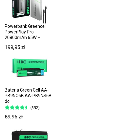
Powerbank Greencell
PowerPlay Pro
20800mAh 65W –..
199,95 zł
Bateria Green Cell AA-
PB9NC6B AA-PB9NS6B
do..
(392)
89,95 zł