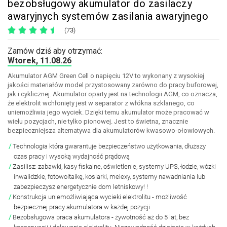
bezobsługowy akumulator do zasilaczy
awaryjnych systemów zasilania awaryjnego
(73)
Zamów dziś aby otrzymać:
Wtorek, 11.08.26
Akumulator AGM Green Cell o napięciu 12V to wykonany z wysokiej
jakości materiałów model przystosowany zarówno do pracy buforowej,
jak i cyklicznej. Akumulator oparty jest na technologii AGM, co oznacza,
że elektrolit wchłonięty jest w separator z włókna szklanego, co
uniemożliwia jego wyciek. Dzięki temu akumulator może pracować w
wielu pozycjach, nie tylko pionowej. Jest to świetna, znacznie
bezpieczniejsza alternatywa dla akumulatorów kwasowo-ołowiowych.
Technologia która gwarantuje bezpieczeństwo użytkowania, dłuższy
czas pracy i wysoką wydajność prądową
Zasilisz: zabawki, kasy fiskalne, oświetlenie, systemy UPS, łodzie, wózki
inwalidzkie, fotowoltaikę, kosiarki, melexy, systemy nawadniania lub
zabezpieczysz energetycznie dom letniskowy! !
Konstrukcja uniemożliwiająca wycieki elektrolitu - możliwość
bezpiecznej pracy akumulatora w każdej pozycji
Bezobsługowa praca akumulatora - żywotność aż do 5 lat, bez