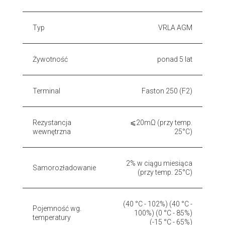
Typ
VRLA AGM
Żywotność
ponad 5 lat
Terminal
Faston 250 (F2)
Rezystancja
⩽20mΩ (przy temp.
wewnętrzna
25°C)
2% w ciągu miesiąca
Samorozładowanie
(przy temp. 25°C)
(40 °C - 102%) (40 °C -
Pojemność wg.
100%) (0 °C - 85%)
temperatury
(-15 °C - 65%)