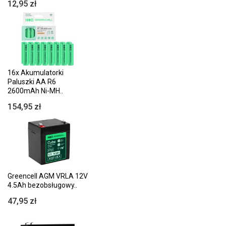
12,95 zł
16x Akumulatorki
Paluszki AA R6
2600mAh Ni-MH..
154,95 zł
Greencell AGM VRLA 12V
4.5Ah bezobsługowy..
47,95 zł