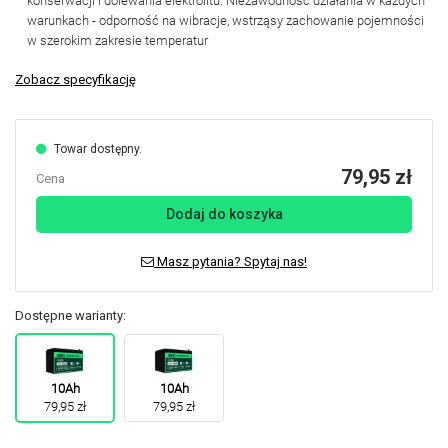
konserwacji i dolewania elektrolitu. Niezawodność działania w każdych
warunkach - odporność na wibracje, wstrząsy zachowanie pojemności
w szerokim zakresie temperatur
Zobacz specyfikację
Towar dostępny.
79,95 zł
Cena
Dodaj do koszyka
Masz pytania? Spytaj nas!
Dostępne warianty:
10Ah
10Ah
79,95 zł
79,95 zł