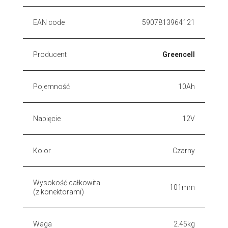
EAN code
5907813964121
Producent
Greencell
Pojemność
10Ah
Napięcie
12V
Kolor
Czarny
Wysokość całkowita
101mm
(z konektorami)
Waga
2.45kg