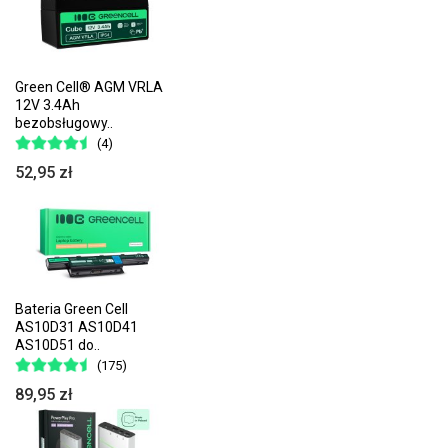
Green Cell® AGM VRLA
12V 3.4Ah
bezobsługowy..
(4)
52,95 zł
Bateria Green Cell
AS10D31 AS10D41
AS10D51 do..
(175)
89,95 zł