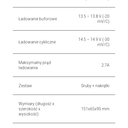
13.5 – 13.8 V (-20
Ładowanie buforowe
mV/C)
14.5 – 14.9 V (-30
Ładowanie cykliczne
mV/C)
Maksymalny prąd
2.7A
ładowania
Zestaw
Śruby + nakrętki
Wymiary (długość x
szerokość x
151x65x95 mm
wysokość)