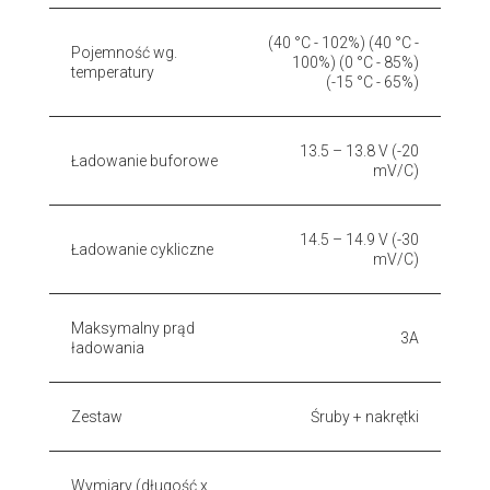
(40 °C - 102%) (40 °C -
Pojemność wg.
100%) (0 °C - 85%)
temperatury
(-15 °C - 65%)
13.5 – 13.8 V (-20
Ładowanie buforowe
mV/C)
14.5 – 14.9 V (-30
Ładowanie cykliczne
mV/C)
Maksymalny prąd
3A
ładowania
Zestaw
Śruby + nakrętki
Wymiary (długość x