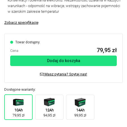
konserwacji i dolewania elektrolitu. Niezawodność działania w każdych
warunkach - odporność na wibracje, wstrząsy zachowanie pojemności
w szerokim zakresie temperatur
Zobacz specyfikację
Towar dostępny.
79,95 zł
Cena
Dodaj do koszyka
Masz pytania? Spytaj nas!
Dostępne warianty:
10Ah
12Ah
14Ah
79,95 zł
94,95 zł
99,95 zł