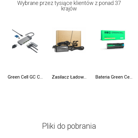
Wybrane przez tysiące klientów z ponad 37
krajów
Green Cell GC Connect HUB USB-C PD 85W 7w1 3xUSB-A 3.1 HDMI 4K 60Hz SD microSD do Apple MacBook M1/M2, Lenovo X1, Asus, Dell XPS
Zasilacz Ładowarka Green Cell PRO 20V 3.25A 65W do Lenovo B50-80 G50 G50-30 V130-15IKB V310-15IKB IdeaPad S500 ThinkPad S540
Bateria Green Cell MU06 do HP Compaq 635 650 655 Pavilion G6 G7 Presario CQ62
Pliki do pobrania