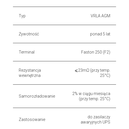
Typ
VRLA AGM
Żywotność
ponad 5 lat
Terminal
Faston 250 (F2)
Rezystancja
⩽23mΩ (przy temp.
wewnętrzna
25°C)
2% w ciągu miesiąca
Samorozładowanie
(przy temp. 25°C)
do zasilaczy
Zastosowanie
awaryjnych UPS