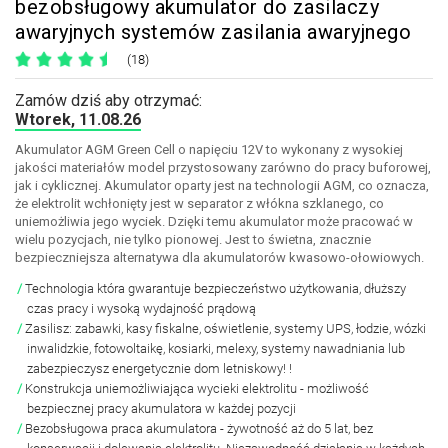
bezobsługowy akumulator do zasilaczy
awaryjnych systemów zasilania awaryjnego
(18)
Zamów dziś aby otrzymać:
Wtorek, 11.08.26
Akumulator AGM Green Cell o napięciu 12V to wykonany z wysokiej
jakości materiałów model przystosowany zarówno do pracy buforowej,
jak i cyklicznej. Akumulator oparty jest na technologii AGM, co oznacza,
że elektrolit wchłonięty jest w separator z włókna szklanego, co
uniemożliwia jego wyciek. Dzięki temu akumulator może pracować w
wielu pozycjach, nie tylko pionowej. Jest to świetna, znacznie
bezpieczniejsza alternatywa dla akumulatorów kwasowo-ołowiowych.
Technologia która gwarantuje bezpieczeństwo użytkowania, dłuższy
czas pracy i wysoką wydajność prądową
Zasilisz: zabawki, kasy fiskalne, oświetlenie, systemy UPS, łodzie, wózki
inwalidzkie, fotowoltaikę, kosiarki, melexy, systemy nawadniania lub
zabezpieczysz energetycznie dom letniskowy! !
Konstrukcja uniemożliwiająca wycieki elektrolitu - możliwość
bezpiecznej pracy akumulatora w każdej pozycji
Bezobsługowa praca akumulatora - żywotność aż do 5 lat, bez