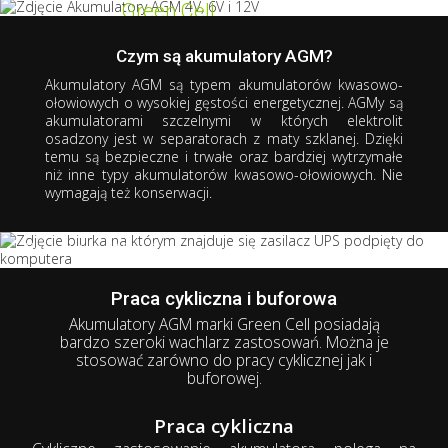
Green Cell
Akumulator
AGM
Czym są akumulatory AGM?
Serce Twoich urządzeń
Akumulatory AGM są typem akumulatorów kwasowo-
wydajniejsze niż kiedykolwiek
ołowiowych o wysokiej gęstości energetycznej. AGMy są
akumulatorami
szczelnymi
w których elektrolit
5+ lat żywotności
osadzony jest w separatorach z maty szklanej. Dzięki
Gwarancja bezpieczeństwa
temu są
bezpieczne
i
trwałe
oraz
bardziej wytrzymałe
Praca w różnych pozycjach
niż inne typy akumulatorów kwasowo-ołowiowych.
Nie
Wysoka wydajność prądowa
wymagają też konserwacji.
Bezobsługowy
Odporny na wstrząsy i uderzenia
Akumulatory
AGM świetnie sprawdzają się
m.in. w:
w instalacjach fotowoltaicznych,
systemach alarmowych i przeciwpożarowych,
Praca cykliczna i buforowa
kamperach,
Akumulatory AGM marki Green Cell posiadają
mniejszych pojazdach (np. wózkach golfowych, widłowych,
bardzo szeroki wachlarz zastosowań. Można je
inwalidzkich, quadach)
stosować zarówno do pracy cyklicznej jak i
dziecięcych zabawkach akumulatorowych.
buforowej.
Praca cykliczna