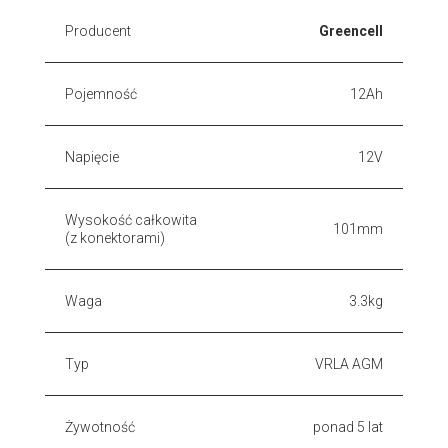
Producent
Greencell
Pojemność
12Ah
Napięcie
12V
Wysokość całkowita
101mm
(z konektorami)
Waga
3.3kg
Typ
VRLA AGM
Żywotność
ponad 5 lat