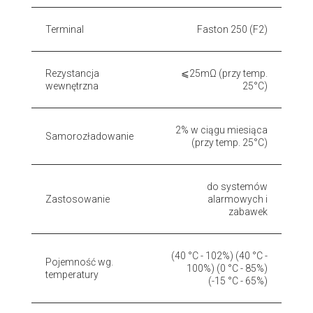
Terminal
Faston 250 (F2)
Rezystancja
⩽25mΩ (przy temp.
wewnętrzna
25°C)
2% w ciągu miesiąca
Samorozładowanie
(przy temp. 25°C)
do systemów
Zastosowanie
alarmowych i
zabawek
(40 °C - 102%) (40 °C -
Pojemność wg.
100%) (0 °C - 85%)
temperatury
(-15 °C - 65%)