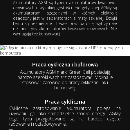
Serce Twoich urządzeń
Akumulatory AGM są typem akumulatorów kwasowo-
wydajniejsze niż kiedykolwiek
ołowiowych o wysokiej gęstości energetycznej. AGMy są
akumulatorami
szczelnymi
w których elektrolit
5+ lat żywotności
osadzony jest w separatorach z maty szklanej. Dzięki
Gwarancja bezpieczeństwa
temu są
bezpieczne
i
trwałe
oraz
bardziej wytrzymałe
Praca w różnych pozycjach
niż inne typy akumulatorów kwasowo-ołowiowych.
Nie
Wysoka wydajność prądowa
wymagają też konserwacji.
Bezobsługowy
Odporny na wstrząsy i uderzenia
Akumulatory
AGM świetnie sprawdzają się
m.in. w:
w instalacjach fotowoltaicznych,
systemach alarmowych i przeciwpożarowych,
Praca cykliczna i buforowa
kamperach,
Akumulatory AGM marki Green Cell posiadają
mniejszych pojazdach (np. wózkach golfowych, widłowych,
bardzo szeroki wachlarz zastosowań. Można je
inwalidzkich, quadach)
stosować zarówno do pracy cyklicznej jak i
dziecięcych zabawkach akumulatorowych.
buforowej.
Praca cykliczna
Cykliczne zastosowanie akumulatora polega na
używaniu go jako samodzielne źródło energii. AGMy
tego typu przygotowane są na bardzo częste
ładowanie i rozładowywanie.