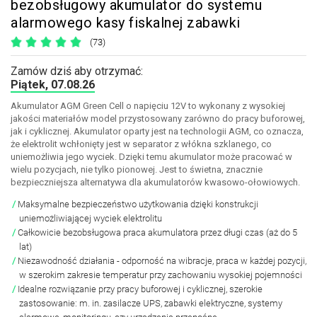
bezobsługowy akumulator do systemu
alarmowego kasy fiskalnej zabawki
(73)
Zamów dziś aby otrzymać:
Piątek, 07.08.26
Akumulator AGM Green Cell o napięciu 12V to wykonany z wysokiej
jakości materiałów model przystosowany zarówno do pracy buforowej,
jak i cyklicznej. Akumulator oparty jest na technologii AGM, co oznacza,
że elektrolit wchłonięty jest w separator z włókna szklanego, co
uniemożliwia jego wyciek. Dzięki temu akumulator może pracować w
wielu pozycjach, nie tylko pionowej. Jest to świetna, znacznie
bezpieczniejsza alternatywa dla akumulatorów kwasowo-ołowiowych.
Maksymalne bezpieczeństwo użytkowania dzięki konstrukcji
uniemożliwiającej wyciek elektrolitu
Całkowicie bezobsługowa praca akumulatora przez długi czas (aż do 5
lat)
Niezawodność działania - odporność na wibracje, praca w każdej pozycji,
w szerokim zakresie temperatur przy zachowaniu wysokiej pojemności
Idealne rozwiązanie przy pracy buforowej i cyklicznej, szerokie
zastosowanie: m. in. zasilacze UPS, zabawki elektryczne, systemy