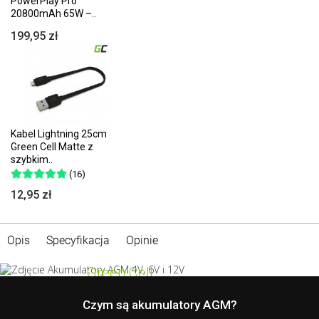
PowerPlay Pro
20800mAh 65W –..
199,95 zł
Kabel Lightning 25cm
Green Cell Matte z
szybkim..
(16)
12,95 zł
Opis
Specyfikacja
Opinie
Green Cell
Akumulator
AGM
Czym są akumulatory AGM?