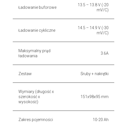
13.5 – 13.8 V (-20
Ładowanie buforowe
mV/C)
14.5 – 14.9 V (-30
Ładowanie cykliczne
mV/C)
Maksymalny prąd
3.6A
ładowania
Zestaw
Śruby + nakrętki
Wymiary (długość x
szerokość x
151x98x95 mm
wysokość)
Zakres pojemności
10-20 Ah