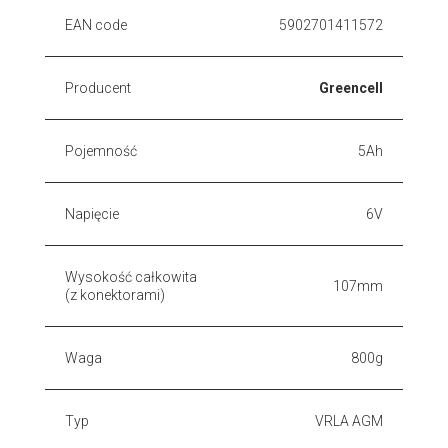
EAN code
5902701411572
Producent
Greencell
Pojemność
5Ah
Napięcie
6V
Wysokość całkowita
107mm
(z konektorami)
Waga
800g
Typ
VRLA AGM