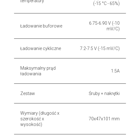
temperatury
(-15 °C - 65%)
6.75-6.90 V (-10
Ładowanie buforowe
mV/C)
Ładowanie cykliczne
7.2-7.5 V (-15 mV/C)
Maksymalny prąd
1.5A
ładowania
Zestaw
Śruby + nakrętki
Wymiary (długość x
szerokość x
70x47x101 mm
wysokość)