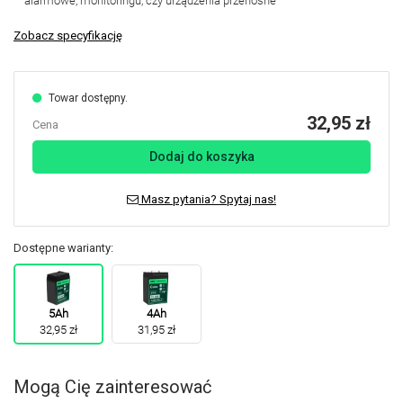
alarmowe, monitoringu, czy urządzenia przenośne
Zobacz specyfikację
Towar dostępny.
32,95 zł
Cena
Dodaj do koszyka
Masz pytania? Spytaj nas!
Dostępne warianty:
5Ah
4Ah
32,95 zł
31,95 zł
Mogą Cię zainteresować