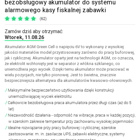
bezobsługowy akumulator do systemu
alarmowego kasy fiskalnej zabawki
(62)
Zamów dziś aby otrzymać:
Wtorek, 11.08.26
Akumulator AGM Green Cell o napięciu 6V to wykonany z wysokiej
jakości materiałów model przystosowany zarówno do pracy buforowej,
jak i cyklicznej. Akumulator oparty jest na technologii AGM, co oznacza,
że elektrolit wchłonięty jest w separator z włókna szklanego, co
uniemożliwia jego wyciek. Dzięki temu akumulator może pracować w
wielu pozycjach, nie tylko pionowej. Jest to świetna, znacznie
bezpieczniejsza alternatywa dla akumulatorów kwasowo-ołowiowych.
Maksymalne bezpieczeństwo użytkowania dzięki konstrukcji
uniemożliwiającej wyciek elektrolitu
Całkowicie bezobsługowa praca akumulatora przez długi czas (aż do 5
lat)
Niezawodność działania - odporność na wibracje, praca w każdej pozycji,
w szerokim zakresie temperatur przy zachowaniu wysokiej pojemności
Idealne rozwiązanie przy pracy buforowej i cyklicznej, szerokie
zastosowanie: m. in. zasilacze UPS, zabawki elektryczne, systemy