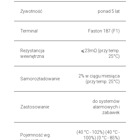
Żywotność
ponad 5 lat
Terminal
Faston 187 (F1)
Rezystancja
⩽23mΩ (przy temp.
wewnętrzna
25°C)
2% w ciągu miesiąca
Samorozładowanie
(przy temp. 25°C)
do systemów
Zastosowanie
alarmowych i
zabawek
(40 °C - 102%) (40 °C -
Pojemność wg.
100%) (0 °C - 85%)