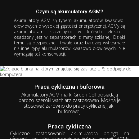
Akumulator
AGM
Czym są akumulatory AGM?
Serce Twoich urządzeń
Akumulatory AGM są typem akumulatorów kwasowo-
wydajniejsze niż kiedykolwiek
ołowiowych o wysokiej gęstości energetycznej. AGMy są
akumulatorami
szczelnymi
w których elektrolit
5+ lat żywotności
osadzony jest w separatorach z maty szklanej. Dzięki
Gwarancja bezpieczeństwa
temu są
bezpieczne
i
trwałe
oraz
bardziej wytrzymałe
Praca w różnych pozycjach
niż inne typy akumulatorów kwasowo-ołowiowych.
Nie
Wysoka wydajność prądowa
wymagają też konserwacji.
Bezobsługowy
Odporny na wstrząsy i uderzenia
Akumulatory
AGM świetnie sprawdzają się
m.in. w:
w instalacjach fotowoltaicznych,
systemach alarmowych i przeciwpożarowych,
Praca cykliczna i buforowa
kamperach,
Akumulatory AGM marki Green Cell posiadają
mniejszych pojazdach (np. wózkach golfowych, widłowych,
bardzo szeroki wachlarz zastosowań. Można je
inwalidzkich, quadach)
stosować zarówno do pracy cyklicznej jak i
dziecięcych zabawkach akumulatorowych.
buforowej.
Praca cykliczna
Cykliczne zastosowanie akumulatora polega na
używaniu go jako samodzielne źródło energii. AGMy