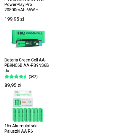
PowerPlay Pro
20800mAh 65W –..
199,95 zł
Bateria Green Cell AA-
PB9NC6B AA-PB9NS6B
do..
(392)
89,95 zł
16x Akumulatorki
Paluszki AA R6