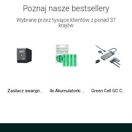
Poznaj nasze bestsellery
Wybrane przez tysiące klientów z ponad 37
krajów
Zasilacz awaryjny UPS Greencell 650VA 360W PowerProof z wyświetlaczem LCD
4x Akumulatorki Paluszki AA R6 2600mAh Ni-MH Baterie do ładowania Green Cell
Green Cell GC Connect HUB USB-C PD 85W 7w1 3xUSB-A 3.1 HDMI 4K 60Hz SD microSD do Apple MacBook M1/M2, Lenovo X1, Asus, Dell XPS