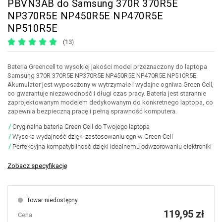
PBVN3AB do Samsung 370R 370R5E
NP370R5E NP450R5E NP470R5E
NP510R5E
(13)
Bateria Greencell to wysokiej jakości model przeznaczony do laptopa
Samsung 370R 370R5E NP370R5E NP450R5E NP470R5E NP510R5E.
Akumulator jest wyposażony w wytrzymałe i wydajne ogniwa Green Cell,
co gwarantuje niezawodność i długi czas pracy. Bateria jest starannie
zaprojektowanym modelem dedykowanym do konkretnego laptopa, co
zapewnia bezpieczną pracę i pełną sprawność komputera.
Oryginalna bateria Green Cell do Twojego laptopa
Wysoka wydajność dzięki zastosowaniu ogniw Green Cell
Perfekcyjna kompatybilność dzięki idealnemu odwzorowaniu elektroniki
Zobacz specyfikację
Towar niedostępny.
119,95 zł
Cena