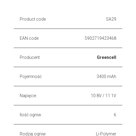
Product code
SA29
EAN code
5902719423468
Producent
Greencell
Pojemność
3400 mAh
Napięcie
10.8V / 11.1V
Ilość ogniw
6
Rodzaj ogniw
Li-Polymer